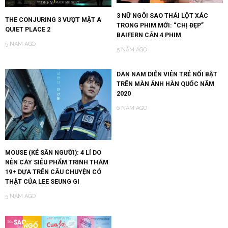
3 NỮ NGÔI SAO THÁI LỘT XÁC
THE CONJURING 3 VƯỢT MẶT A
TRONG PHIM MỚI: “CHỊ ĐẸP”
QUIET PLACE 2
BAIFERN CÂN 4 PHIM
5 NĂM AGO
5 NĂM AGO
DÀN NAM DIỄN VIÊN TRẺ NỔI BẬT
TRÊN MÀN ẢNH HÀN QUỐC NĂM
2020
6 NĂM AGO
MOUSE (KẺ SĂN NGƯỜI): 4 LÍ DO
NÊN CÀY SIÊU PHẨM TRINH THÁM
19+ DỰA TRÊN CÂU CHUYỆN CÓ
THẬT CỦA LEE SEUNG GI
5 NĂM AGO