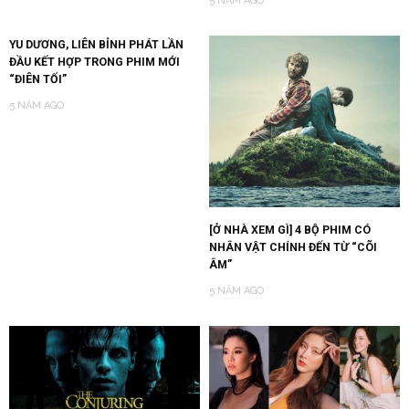
5 NĂM AGO
YU DƯƠNG, LIÊN BỈNH PHÁT LẦN
ĐẦU KẾT HỢP TRONG PHIM MỚI
“ĐIÊN TỐI”
5 NĂM AGO
[Ở NHÀ XEM GÌ] 4 BỘ PHIM CÓ
NHÂN VẬT CHÍNH ĐẾN TỪ “CÕI
ÂM”
5 NĂM AGO