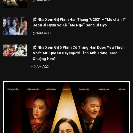
5 NĂM AGO
[Ở Nhà Xem Gì] Phim Hàn Tháng 7/2021 – “Mợ chảnh'”
Jeon Ji Hyun So Kè “Mợ Ngố” Song Ji Hyo
5 NĂM AGO
[Ở Nhà Xem Gì] 5 Phim Cổ Trang Hàn Được Yêu Thích
Nhất: Mr. Queen Hay Người Tình Ánh Trăng Được
Chuộng Hơn?
5 NĂM AGO