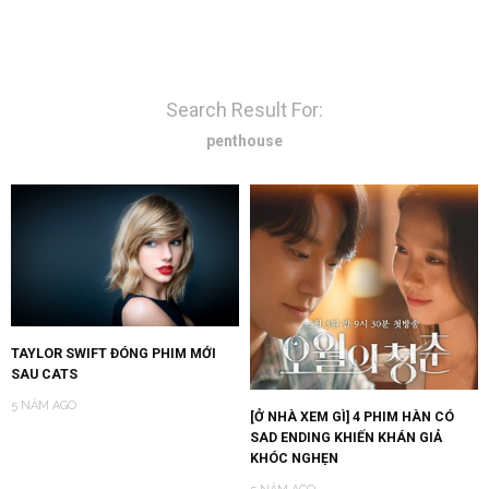
Search Result For:
penthouse
TAYLOR SWIFT ĐÓNG PHIM MỚI
SAU CATS
5 NĂM AGO
[Ở NHÀ XEM GÌ] 4 PHIM HÀN CÓ
SAD ENDING KHIẾN KHÁN GIẢ
KHÓC NGHẸN