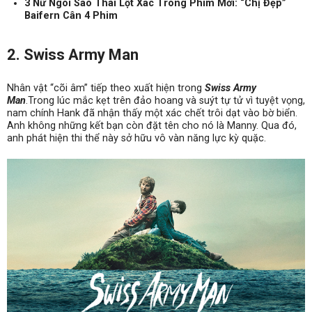
3 Nữ Ngôi Sao Thái Lột Xác Trong Phim Mới: “Chị Đẹp”
Baifern Cân 4 Phim
2. Swiss Army Man
Nhân vật “cõi âm” tiếp theo xuất hiện trong
Swiss Army
Man
.Trong lúc mắc kẹt trên đảo hoang và suýt tự tử vì tuyệt vọng,
nam chính Hank đã nhận thấy một xác chết trôi dạt vào bờ biển.
Anh không những kết bạn còn đặt tên cho nó là Manny. Qua đó,
anh phát hiện thi thể này sở hữu vô vàn năng lực kỳ quặc.