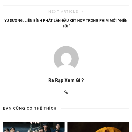
NEXT ARTICLE
YU DƯƠNG, LIÊN BỈNH PHÁT LẦN ĐẦU KẾT HỢP TRONG PHIM MỚI “ĐIÊN
TỐI”
Ra Rạp Xem Gì ?
BẠN CŨNG CÓ THỂ THÍCH