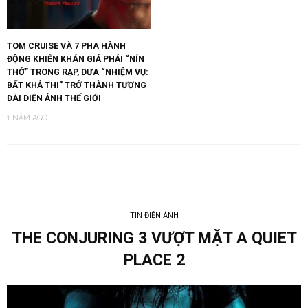
TOM CRUISE VÀ 7 PHA HÀNH
ĐỘNG KHIẾN KHÁN GIẢ PHẢI “NÍN
THỞ” TRONG RẠP, ĐƯA “NHIỆM VỤ:
BẤT KHẢ THI” TRỞ THÀNH TƯỢNG
ĐÀI ĐIỆN ẢNH THẾ GIỚI
1 NĂM AGO
TIN ĐIỆN ẢNH
THE CONJURING 3 VƯỢT MẶT A QUIET
PLACE 2