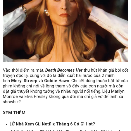
Vào thời điểm ra mắt,
Death Becomes Her
thu hút khán giả bởi cốt
truyện độc lạ, cùng với đó là diễn xuất hài hước của 2 minh
tinh
Meryl Streep
và
Goldie Hawn
. Chi tiết dùng thuốc bất tử của
phim không chỉ nói về lòng tham vô đáy của con người mà còn
đặt giả thuyết không tưởng về nhiều người nổi tiếng. Liệu Marilyn
Monroe và Elvis Presley không qua đời mà chỉ giả vờ để lánh xa
showbiz?
XEM THÊM:
[Ở Nhà Xem Gì] Netflix Tháng 6 Có Gì Hot?