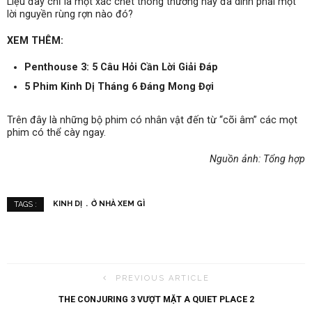
Liệu đây chỉ là một xác chết thông thường hay đã dính phải một
lời nguyền rùng rợn nào đó?
XEM THÊM:
Penthouse 3: 5 Câu Hỏi Cần Lời Giải Đáp
5 Phim Kinh Dị Tháng 6 Đáng Mong Đợi
Trên đây là những bộ phim có nhân vật đến từ “cõi âm” các mọt
phim có thể cày ngay.
Nguồn ảnh: Tổng hợp
KINH DỊ
Ở NHÀ XEM GÌ
TAGS :
PREVIOUS ARTICLE
THE CONJURING 3 VƯỢT MẶT A QUIET PLACE 2