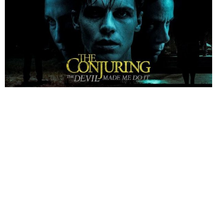
RA RẠP XEM GÌ ?
5 NĂM AGO
Bom tấn kinh dị
The Conjuring: Devil Made Me Do It
(Ám Ảnh
được dự đoán sẽ “vượt mặt”
A
Kinh Hoàng: Ma Xui Quỷ Khiến)
Quiet Place 2
(Vùng Đất Im Lặng 2)
ở phòng vé Bắc Mỹ vào
dịp cuối tuần, với doanh thu trong 3 ngày vào khoảng 25 triệu
USD tại 3102 rạp chiếu.
XEM THÊM:
A Quiet Place 2 Vượt Doanh Thu Phần 1 Dù Chiếu Giữa Đại