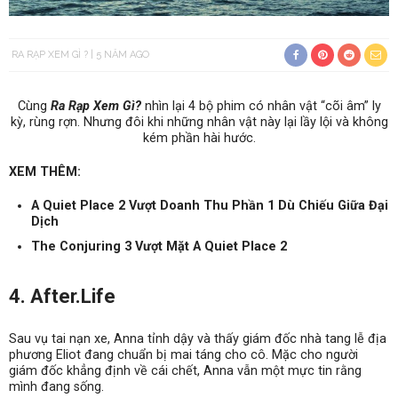
RA RẠP XEM GÌ ?
5 NĂM AGO
Cùng
Ra Rạp Xem Gì?
nhìn lại 4 bộ phim có nhân vật “cõi âm” ly
kỳ, rùng rợn. Nhưng đôi khi những nhân vật này lại lầy lội và không
kém phần hài hước.
XEM THÊM:
A Quiet Place 2 Vượt Doanh Thu Phần 1 Dù Chiếu Giữa Đại
Dịch
The Conjuring 3 Vượt Mặt A Quiet Place 2
4. After.Life
Sau vụ tai nạn xe, Anna tỉnh dậy và thấy giám đốc nhà tang lễ địa
phương Eliot đang chuẩn bị mai táng cho cô. Mặc cho người
giám đốc khẳng định về cái chết, Anna vẫn một mực tin rằng
mình đang sống.