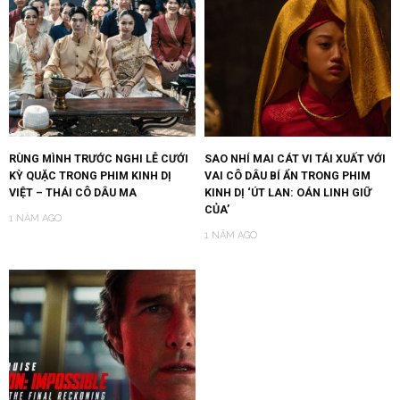
RÙNG MÌNH TRƯỚC NGHI LỄ CƯỚI
SAO NHÍ MAI CÁT VI TÁI XUẤT VỚI
KỲ QUẶC TRONG PHIM KINH DỊ
VAI CÔ DÂU BÍ ẨN TRONG PHIM
VIỆT – THÁI CÔ DÂU MA
KINH DỊ ‘ÚT LAN: OÁN LINH GIỮ
CỦA’
1 NĂM AGO
1 NĂM AGO