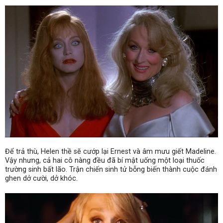
Để trả thù, Helen thề sẽ cướp lại Ernest và âm mưu giết Madeline.
Vậy nhưng, cả hai cô nàng đều đã bí mật uống một loại thuốc
trường sinh bất lão. Trận chiến sinh tử bỗng biến thành cuộc đánh
ghen dở cười, dở khóc.