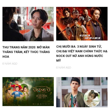
CHỊ MƯỜI BA: 3 NGÀY SINH TỬ,
THU TRANG NĂM 2020: MỞ MÀN
CHỊ ĐẠI VIỆT NAM CHÍNH THỨC HẠ
THĂNG TRẦM, KẾT THÚC THĂNG
NOCK OUT NỮ ANH HÙNG NƯỚC
HOA
MỸ
6 NĂM AGO
6 NĂM AGO