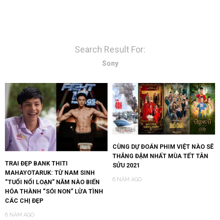
Search Result For:
Sony
CÙNG DỰ ĐOÁN PHIM VIỆT NÀO SẼ
THẮNG ĐẬM NHẤT MÙA TẾT TÂN
TRAI ĐẸP BANK THITI
SỬU 2021
MAHAYOTARUK: TỪ NAM SINH
6 NĂM AGO
“TUỔI NỔI LOẠN” NĂM NÀO BIẾN
HÓA THÀNH “SÓI NON” LỪA TÌNH
CÁC CHỊ ĐẸP
6 NĂM AGO