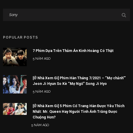
POPULAR POSTS
7 Phim Dựa Trên Thảm Án Kinh Hoàng Có Thật
5 NĂM AGO
[Ở Nhà Xem Gì] Phim Hàn Tháng 7/2021 – “Mợ chảnh'”
Jeon Ji Hyun So Kè “Mợ Ngố” Song Ji Hyo
5 NĂM AGO
[Ở Nhà Xem Gì] 5 Phim Cổ Trang Hàn Được Yêu Thích
Nhất: Mr. Queen Hay Người Tình Ánh Trăng Được
Chuộng Hơn?
5 NĂM AGO