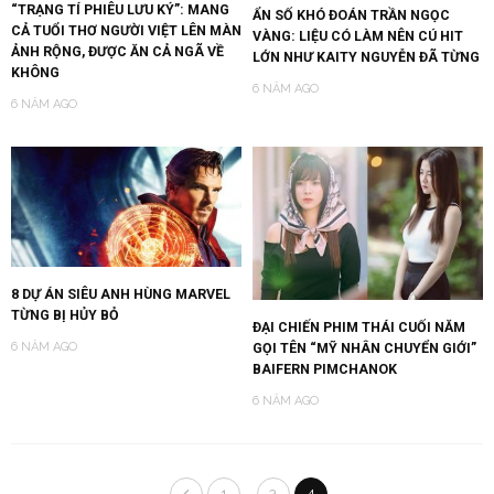
“TRẠNG TÍ PHIÊU LƯU KÝ”: MANG
ẨN SỐ KHÓ ĐOÁN TRẦN NGỌC
CẢ TUỔI THƠ NGƯỜI VIỆT LÊN MÀN
VÀNG: LIỆU CÓ LÀM NÊN CÚ HIT
ẢNH RỘNG, ĐƯỢC ĂN CẢ NGÃ VỀ
LỚN NHƯ KAITY NGUYỄN ĐÃ TỪNG
KHÔNG
6 NĂM AGO
6 NĂM AGO
8 DỰ ÁN SIÊU ANH HÙNG MARVEL
TỪNG BỊ HỦY BỎ
ĐẠI CHIẾN PHIM THÁI CUỐI NĂM
GỌI TÊN “MỸ NHÂN CHUYỂN GIỚI”
6 NĂM AGO
BAIFERN PIMCHANOK
6 NĂM AGO
…
1
3
4