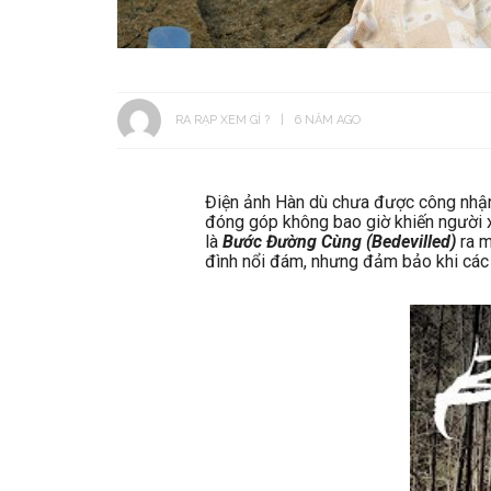
RA RẠP XEM GÌ ?
6 NĂM AGO
Điện ảnh Hàn dù chưa được công nhận
đóng góp không bao giờ khiến người 
là
Bước Đường Cùng (Bedevilled)
ra m
đình nổi đám, nhưng đảm bảo khi các 