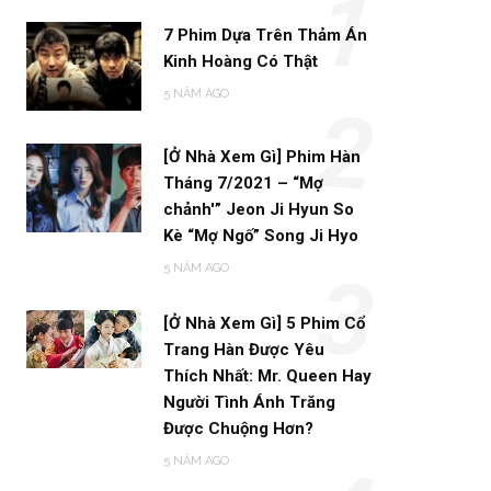
1
7 Phim Dựa Trên Thảm Án
Kinh Hoàng Có Thật
5 NĂM AGO
2
[Ở Nhà Xem Gì] Phim Hàn
Tháng 7/2021 – “Mợ
chảnh'” Jeon Ji Hyun So
Kè “Mợ Ngố” Song Ji Hyo
5 NĂM AGO
3
[Ở Nhà Xem Gì] 5 Phim Cổ
Trang Hàn Được Yêu
Thích Nhất: Mr. Queen Hay
Người Tình Ánh Trăng
Được Chuộng Hơn?
5 NĂM AGO