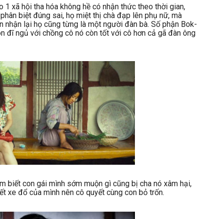
 1 xã hội tha hóa không hề có nhận thức theo thời gian,
hân biệt đúng sai, họ miệt thị chà đạp lên phụ nữ, mà
ìn nhận lại họ cũng từng là một người đàn bà. Số phận Bok-
n đĩ ngủ với chồng cô nó còn tốt với cô hơn cả gã đàn ông
am biết con gái mình sớm muộn gì cũng bị cha nó xâm hại,
ết xe đổ của mình nên cô quyết cùng con bỏ trốn.