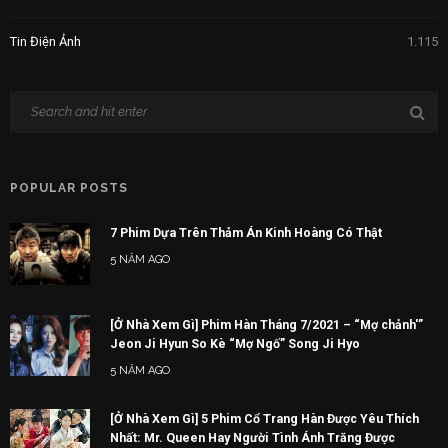
Tin Điện Ảnh
1.115
POPULAR POSTS
7 Phim Dựa Trên Thảm Án Kinh Hoàng Có Thật
5 NĂM AGO
[Ở Nhà Xem Gì] Phim Hàn Tháng 7/2021 – “Mợ chảnh'”
Jeon Ji Hyun So Kè “Mợ Ngố” Song Ji Hyo
5 NĂM AGO
[Ở Nhà Xem Gì] 5 Phim Cổ Trang Hàn Được Yêu Thích
Nhất: Mr. Queen Hay Người Tình Ánh Trăng Được