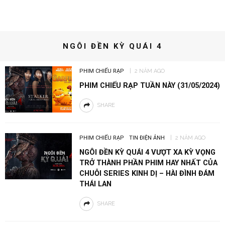
NGÔI ĐỀN KỲ QUÁI 4
PHIM CHIẾU RẠP
2 NĂM AGO
PHIM CHIẾU RẠP TUẦN NÀY (31/05/2024)
SHARE
PHIM CHIẾU RẠP
TIN ĐIỆN ẢNH
2 NĂM AGO
NGÔI ĐỀN KỲ QUÁI 4 VƯỢT XA KỲ VỌNG
TRỞ THÀNH PHẦN PHIM HAY NHẤT CỦA
CHUỖI SERIES KINH DỊ – HÀI ĐÌNH ĐÁM
THÁI LAN
SHARE