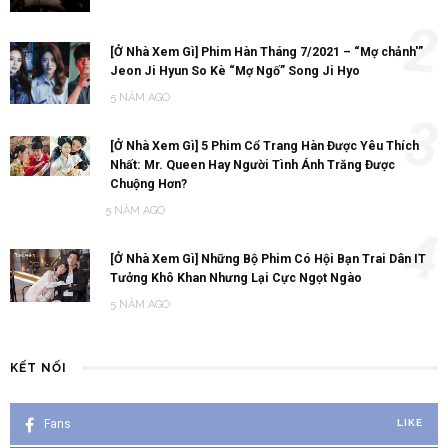
2
[Ở Nhà Xem Gì] Phim Hàn Tháng 7/2021 – “Mợ chảnh'”
Jeon Ji Hyun So Kè “Mợ Ngố” Song Ji Hyo
5 NĂM AGO
3
[Ở Nhà Xem Gì] 5 Phim Cổ Trang Hàn Được Yêu Thích
Nhất: Mr. Queen Hay Người Tình Ánh Trăng Được
Chuộng Hơn?
5 NĂM AGO
4
[Ở Nhà Xem Gì] Những Bộ Phim Có Hội Bạn Trai Dân IT
Tưởng Khô Khan Nhưng Lại Cực Ngọt Ngào
5 NĂM AGO
KẾT NỐI
Fans
LIKE