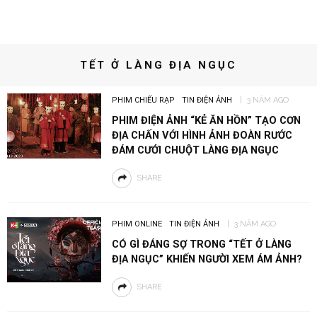
TẾT Ở LÀNG ĐỊA NGỤC
PHIM CHIẾU RẠP
TIN ĐIỆN ẢNH
3 NĂM AGO
PHIM ĐIỆN ẢNH “KẺ ĂN HỒN” TẠO CƠN
ĐỊA CHẤN VỚI HÌNH ẢNH ĐOÀN RƯỚC
ĐÁM CƯỚI CHUỘT LÀNG ĐỊA NGỤC
SHARE
PHIM ONLINE
TIN ĐIỆN ẢNH
3 NĂM AGO
CÓ GÌ ĐÁNG SỢ TRONG “TẾT Ở LÀNG
ĐỊA NGỤC” KHIẾN NGƯỜI XEM ÁM ẢNH?
SHARE