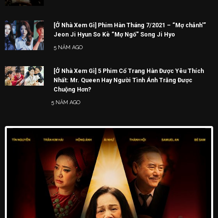
[Ở Nhà Xem Gì] Phim Hàn Tháng 7/2021 – “Mợ chảnh'”
Jeon Ji Hyun So Kè “Mợ Ngố” Song Ji Hyo
5 NĂM AGO
[Ở Nhà Xem Gì] 5 Phim Cổ Trang Hàn Được Yêu Thích
Nhất: Mr. Queen Hay Người Tình Ánh Trăng Được
Chuộng Hơn?
5 NĂM AGO