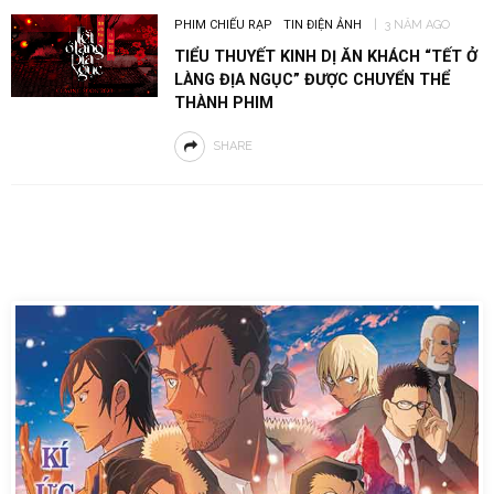
PHIM CHIẾU RẠP
TIN ĐIỆN ẢNH
3 NĂM AGO
TIỂU THUYẾT KINH DỊ ĂN KHÁCH “TẾT Ở
LÀNG ĐỊA NGỤC” ĐƯỢC CHUYỂN THỂ
THÀNH PHIM
SHARE