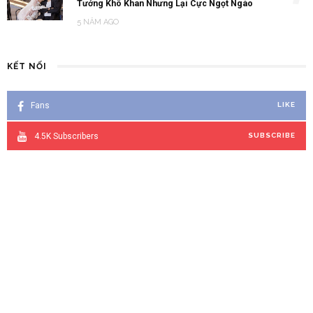
Tưởng Khô Khan Nhưng Lại Cực Ngọt Ngào
5 NĂM AGO
KẾT NỐI
Fans
LIKE
4.5K
Subscribers
SUBSCRIBE