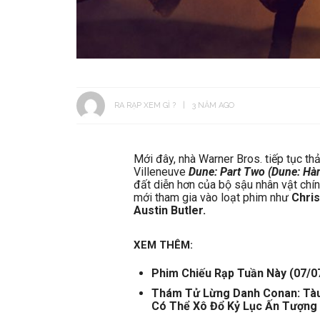
RA RẠP XEM GÌ ?
3 NĂM AGO
Mới đây, nhà Warner Bros. tiếp tục th
Villeneuve
Dune: Part Two (Dune: Hà
đất diễn hơn của bộ sậu nhân vật chí
mới tham gia vào loạt phim như
Chri
Austin Butler.
XEM THÊM:
Phim Chiếu Rạp Tuần Này (07/0
Thám Tử Lừng Danh Conan: Tàu
Có Thể Xô Đổ Kỷ Lục Ấn Tượng