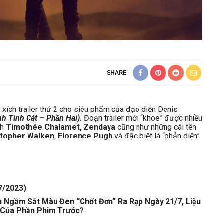
SHARE
ả xích trailer thứ 2 cho siêu phẩm của đạo diễn Denis
nh Tinh Cát – Phần Hai).
Đoạn trailer mới “khoe” được nhiều
nh
Timothée Chalamet, Zendaya
cũng như những cái tên
stopher Walken, Florence Pugh
và đặc biệt là “phản diện”
7/2023)
 Ngầm Sắt Màu Đen “Chốt Đơn” Ra Rạp Ngày 21/7, Liệu
 Của Phần Phim Trước?