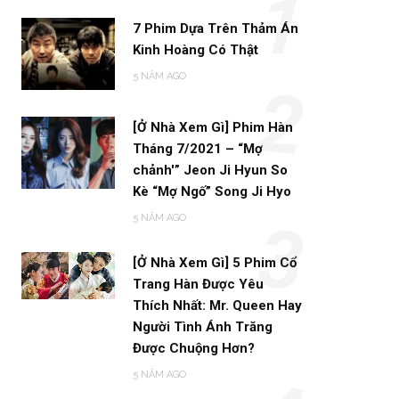
1
7 Phim Dựa Trên Thảm Án
Kinh Hoàng Có Thật
5 NĂM AGO
2
[Ở Nhà Xem Gì] Phim Hàn
Tháng 7/2021 – “Mợ
chảnh'” Jeon Ji Hyun So
Kè “Mợ Ngố” Song Ji Hyo
5 NĂM AGO
3
[Ở Nhà Xem Gì] 5 Phim Cổ
Trang Hàn Được Yêu
Thích Nhất: Mr. Queen Hay
Người Tình Ánh Trăng
Được Chuộng Hơn?
5 NĂM AGO