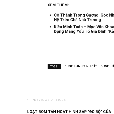
XEM THÊM:
Cô Thành Trong Gương: Góc Nh
Hệ Trên Ghế Nhà Trường
Kiều Minh Tuấn – Mạc Văn Kho
Động Mang Yếu Tố Gia Đình “Kẻ
DUNE: HÀNH TINH CÁT
DUNE: HÀ
TAGS :
PREVIOUS ARTICLE
LOẠT BOM TẤN HOẠT HÌNH SẮP “ĐỔ BỘ” CỦA