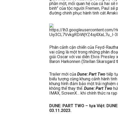
phần một, mối quan hệ của cả hai sẽ r
binh” của tộc người Fremen, Paul sẽ ph
đường chinh phục hành tinh cát Arrak
Phân cảnh cận chiến của Feyd-Rautha 
vai cũng là một trong những phân đoạ
giải Oscar với vai diễn Elvis Presley
Baron Harkonnen (Stellan Skarsgard th
Trailer mới của
Dune: Part Two
tiếp t
biểu tượng cùng khung cảnh hành tinh
khung hình đảm bảo một trải nghiệm đ
không thể thay thế.
Dune: Part Two
hứ
IMAX, ScreenX… khi chính thức ra rạp
DUNE: PART TWO – tựa Việt: DUNE:
03.11.2023.