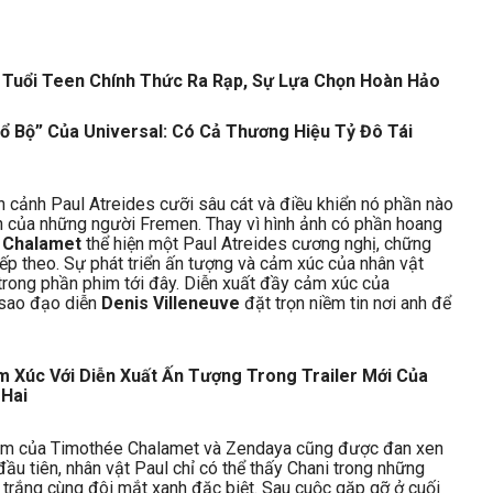
 Tuổi Teen Chính Thức Ra Rạp, Sự Lựa Chọn Hoàn Hảo
ổ Bộ” Của Universal: Có Cả Thương Hiệu Tỷ Đô Tái
ân cảnh Paul Atreides cưỡi sâu cát và điều khiển nó phần nào
tin của những người Fremen. Thay vì hình ảnh có phần hoang
 Chalamet
thể hiện một Paul Atreides cương nghị, chững
ếp theo. Sự phát triển ấn tượng và cảm xúc của nhân vật
 trong phần phim tới đây. Diễn xuất đầy cảm xúc của
ì sao đạo diễn
Denis Villeneuve
đặt trọn niềm tin nơi anh để
cảm của Timothée Chalamet và Zendaya cũng được đan xen
đầu tiên, nhân vật Paul chỉ có thể thấy Chani trong những
y trắng cùng đôi mắt xanh đặc biệt. Sau cuộc gặp gỡ ở cuối