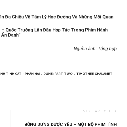
ìn Đa Chiều Về Tâm Lý Học Đường Và Những Mối Quan
a – Quốc Trường Lần Đầu Hợp Tác Trong Phim Hành
 Ẩn Danh”
Nguồn ảnh: Tổng hợp
NH TINH CÁT - PHẦN HAI
DUNE: PART TWO
TIMOTHÉE CHALAMET
NEXT ARTICLE
BỖNG DƯNG ĐƯỢC YÊU – MỘT BỘ PHIM TÌNH