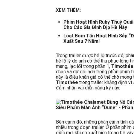
XEM THÊM:
Phim Hoạt Hình Ruby Thuỷ Quái
Cho Các Gia Đình Dịp Hè Này
Loạt Bom Tấn Hoạt Hình Sắp “Đ
Xuất Sau 7 Năm!
Trong trailer được hé lộ trước đó, ph
hé lộ lý do anh có thể thu phục lòng 
mang, lạc lối trong phần 1,
Timothée
chạc và dữ dội hơn trong phần phim ti
này là điều khán giả có thể chờ mong
Timothée
trong trailer khẳng định v
đảm nhận vai diễn nặng ký này.
Bên cạnh đó, những phân cảnh tình 
nhiều trong đoạn trailer. Ở phần phim 
giấc mơ, khi cô xuất hiện trong bộ vá