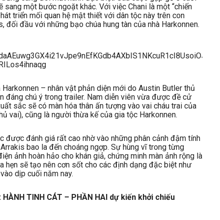
ẽ sang một bước ngoặt khác. Với việc Chani là một “chiến
át triển mối quan hệ mật thiết với dân tộc này trên con
is, đối đầu với những bạo chúa hung tàn của nhà Harkonnen.
Harkonnen – nhân vật phản diện mới do Austin Butler thủ
n đáng chú ý trong trailer. Nam diễn viên vừa được đề cử
 xuất sắc sẽ có màn hóa thân ấn tượng vào vai cháu trai của
ủ vai), cũng là người thừa kế của gia tộc Harkonnen.
ục được đánh giá rất cao nhờ vào những phân cảnh đậm tính
 Arrakis bao la đến choáng ngợp. Sự hùng vĩ trong từng
iện ảnh hoàn hảo cho khán giả, chứng minh màn ảnh rộng là
a hẹn sẽ tạo nên cơn sốt cho các định dạng đặc biệt như
 vào dịp cuối năm nay.
 HÀNH TINH CÁT – PHẦN HAI dự kiến khởi chiếu