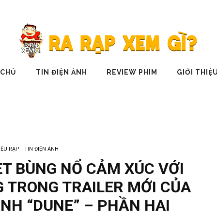
 CHỦ
TIN ĐIỆN ẢNH
REVIEW PHIM
GIỚI THIỆ
IẾU RẠP
TIN ĐIỆN ẢNH
T BÙNG NỔ CẢM XÚC VỚI
 TRONG TRAILER MỚI CỦA
NH “DUNE” – PHẦN HAI