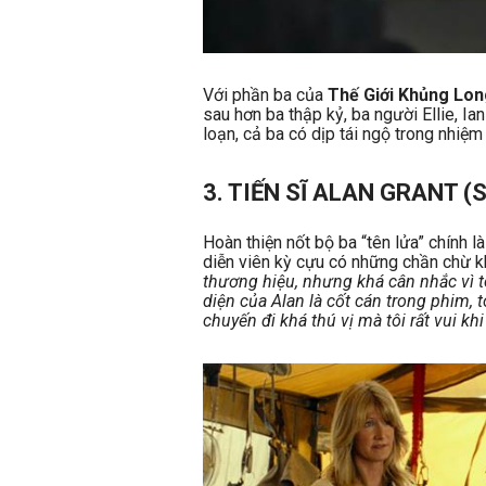
Với phần ba của
Thế Giới Khủng Lon
sau hơn ba thập kỷ, ba người Ellie, Ia
loạn, cả ba có dịp tái ngộ trong nhiệm
3. TIẾN SĨ ALAN GRANT (S
Hoàn thiện nốt bộ ba “tên lửa” chính l
diễn viên kỳ cựu có những chần chừ kh
thương hiệu, nhưng khá cân nhắc vì t
diện của Alan là cốt cán trong phim, 
chuyến đi khá thú vị mà tôi rất vui k