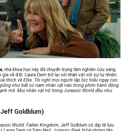
ịa
, nhà khoa học này đã chuyển trọng tâm nghiên cứu sang
 gia về đất. Laura Dern trở lại với nhân vật với sự tự nhiên:
ải thích về Ellie. Tôi nghĩ mọi người lập tức hiểu ngay con
 giống như bất cứ nam nhân vật nào trong phim hành động.
 mạnh mẽ. Mọi nhân vật nữ trong Jurassic World đều như
Jeff Goldblum)
rassic World: Fallen Kingdom
, Jeff Golblum có dịp tề tựu
ư Laura Dern và Sam Neil.
Jurassic Park
là bệ phóng tên