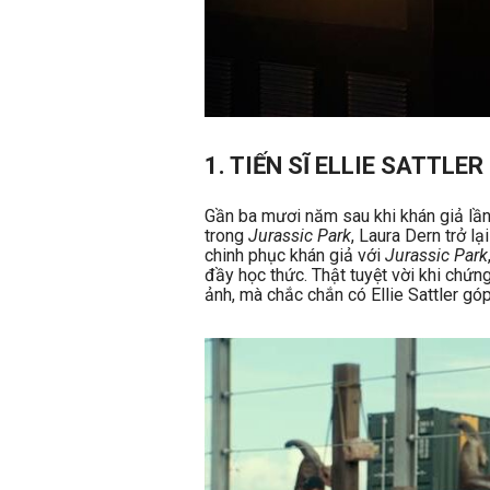
1. TIẾN SĨ ELLIE SATTLER 
Gần ba mươi năm sau khi khán giả lần đ
trong
Jurassic Park
, Laura Dern trở lạ
chinh phục khán giả với
Jurassic Park
đầy học thức. Thật tuyệt vời khi chứn
ảnh, mà chắc chắn có Ellie Sattler gó