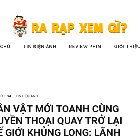
 CHỦ
TIN ĐIỆN ẢNH
REVIEW PHIM
GIỚI THIỆ
IẾU RẠP
TIN ĐIỆN ẢNH
ÂN VẬT MỚI TOANH CÙNG
YỀN THOẠI QUAY TRỞ LẠI
 GIỚI KHỦNG LONG: LÃNH