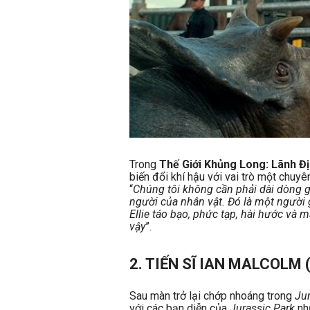
Trong
Thế Giới Khủng Long: Lãnh Đ
biến đổi khí hậu với vai trò một chuyên
“
Chúng tôi không cần phải dài dòng gi
người của nhân vật. Đó là một người
Ellie táo bạo, phức tạp, hài hước và
vậy
”.
2. TIẾN SĨ IAN MALCOLM (
Sau màn trở lại chớp nhoáng trong
Ju
với các bạn diễn của
Jurassic Park
nh