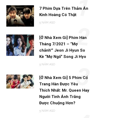
1
7 Phim Dựa Trên Thảm Án
Kinh Hoàng Có Thật
5 NĂM AGO
2
[Ở Nhà Xem Gì] Phim Hàn
Tháng 7/2021 – “Mợ
chảnh'” Jeon Ji Hyun So
Kè “Mợ Ngố” Song Ji Hyo
5 NĂM AGO
3
[Ở Nhà Xem Gì] 5 Phim Cổ
Trang Hàn Được Yêu
Thích Nhất: Mr. Queen Hay
Người Tình Ánh Trăng
Được Chuộng Hơn?
5 NĂM AGO