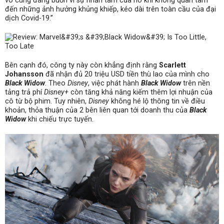
vô cùng đáng buồn vì sự nhẫn tâm của nó khi không quan tâm
đến những ảnh hưởng khủng khiếp, kéo dài trên toàn cầu của đại
dịch Covid-19.”
Bên cạnh đó, công ty này còn khẳng định rằng
Scarlett
Johansson
đã nhận đủ 20 triệu USD tiền thù lao của mình cho
Black Widow
. Theo
Disney
, việc phát hành
Black Widow
trên nền
tảng trả phí
Disney+
còn tăng khả năng kiếm thêm lợi nhuận của
cô từ bộ phim. Tuy nhiên,
Disney
không hé lộ thông tin về điều
khoản, thỏa thuận của 2 bên liên quan tới doanh thu của
Black
Widow
khi chiếu trực tuyến.