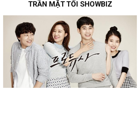
TRẦN MẶT TỐI SHOWBIZ
RA RẠP XEM GÌ ?
5 NĂM AGO
Thế giới showbiz cùng những góc khuất không phải ai cũng biết