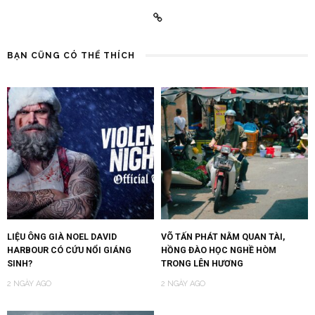
BẠN CŨNG CÓ THỂ THÍCH
LIỆU ÔNG GIÀ NOEL DAVID
VÕ TẤN PHÁT NẰM QUAN TÀI,
HARBOUR CÓ CỨU NỔI GIÁNG
HỒNG ĐÀO HỌC NGHỀ HÒM
SINH?
TRONG LÊN HƯƠNG
2 NGÀY AGO
2 NGÀY AGO