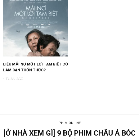
LIỆU MÃI NỢ MỘT LỜI TẠM BIỆT CÓ
LÀM BẠN THỔN THỨC?
1 TUẦN AGO
PHIM ONLINE
[Ở NHÀ XEM GÌ] 9 BỘ PHIM CHÂU Á BÓC