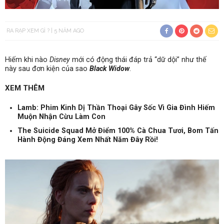
RA RẠP XEM GÌ ?
5 NĂM AGO
Hiếm khi nào
Disney
mới có động thái đáp trả “dữ dội” như thế
này sau đơn kiện của sao
Black Widow
.
XEM THÊM
Lamb: Phim Kinh Dị Thần Thoại Gây Sốc Vì Gia Đình Hiếm
Muộn Nhận Cừu Làm Con
The Suicide Squad Mở Điểm 100% Cà Chua Tươi, Bom Tấn
Hành Động Đáng Xem Nhất Năm Đây Rồi!