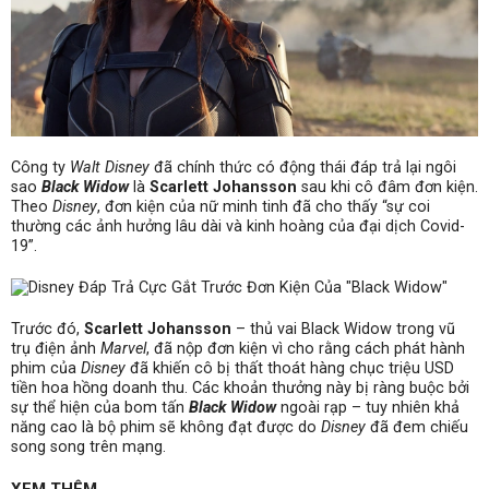
Công ty
Walt Disney
đã chính thức có động thái đáp trả lại ngôi
sao
Black Widow
là
Scarlett Johansson
sau khi cô đâm đơn kiện.
Theo
Disney
, đơn kiện của nữ minh tinh đã cho thấy “sự coi
thường các ảnh hưởng lâu dài và kinh hoàng của đại dịch Covid-
19”.
Trước đó,
Scarlett Johansson
– thủ vai Black Widow trong vũ
trụ điện ảnh
Marvel
, đã nộp đơn kiện vì cho rằng cách phát hành
phim của
Disney
đã khiến cô bị thất thoát hàng chục triệu USD
tiền hoa hồng doanh thu. Các khoản thưởng này bị ràng buộc bởi
sự thể hiện của bom tấn
Black Widow
ngoài rạp – tuy nhiên khả
năng cao là bộ phim sẽ không đạt được do
Disney
đã đem chiếu
song song trên mạng.