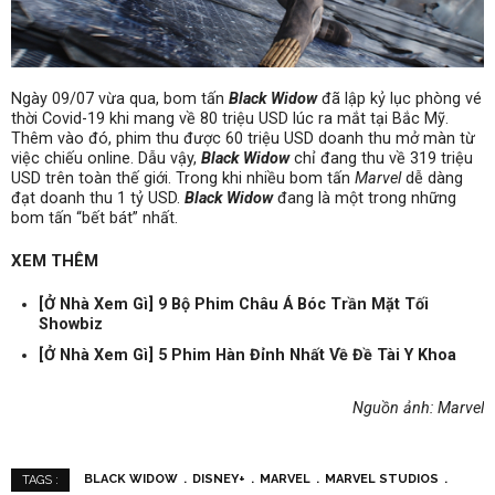
Ngày 09/07 vừa qua, bom tấn
Black Widow
đã lập kỷ lục phòng vé
thời Covid-19 khi mang về 80 triệu USD lúc ra mắt tại Bắc Mỹ.
Thêm vào đó, phim thu được 60 triệu USD doanh thu mở màn từ
việc chiếu online. Dẫu vậy,
Black Widow
chỉ đang thu về 319 triệu
USD trên toàn thế giới. Trong khi nhiều bom tấn
Marvel
dễ dàng
đạt doanh thu 1 tỷ USD.
Black Widow
đang là một trong những
bom tấn “bết bát” nhất.
XEM THÊM
[Ở Nhà Xem Gì] 9 Bộ Phim Châu Á Bóc Trần Mặt Tối
Showbiz
[Ở Nhà Xem Gì] 5 Phim Hàn Đỉnh Nhất Về Đề Tài Y Khoa
Nguồn ảnh: Marvel
BLACK WIDOW
DISNEY+
MARVEL
MARVEL STUDIOS
TAGS :