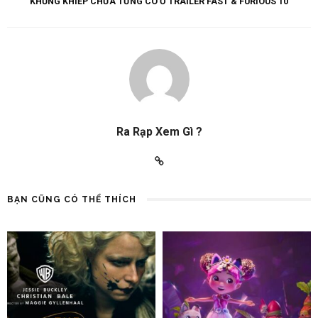
KHỦNG KHIẾP CHƯA TỪNG CÓ Ở TRAILER FAST & FURIOUS 10
Ra Rạp Xem Gì ?
BẠN CŨNG CÓ THỂ THÍCH