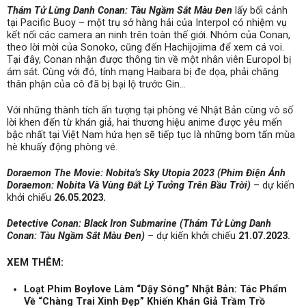
Thám Tử Lừng Danh Conan: Tàu Ngầm Sắt Màu Đen
lấy bối cảnh
tại Pacific Buoy – một trụ sở hàng hải của Interpol có nhiệm vụ
kết nối các camera an ninh trên toàn thế giới. Nhóm của Conan,
theo lời mời của Sonoko, cũng đến Hachijojima để xem cá voi.
Tại đây, Conan nhận được thông tin về một nhân viên Europol bị
ám sát. Cùng với đó, tính mạng Haibara bị đe dọa, phải chăng
thân phận của cô đã bị bại lộ trước Gin…
Với những thành tích ấn tượng tại phòng vé Nhật Bản cùng vô số
lời khen đến từ khán giả, hai thương hiệu anime được yêu mến
bậc nhất tại Việt Nam hứa hẹn sẽ tiếp tục là những bom tấn mùa
hè khuấy động phòng vé.
Doraemon The Movie: Nobita’s Sky Utopia 2023 (Phim Điện Ảnh
Doraemon: Nobita Và Vùng Đất Lý Tưởng Trên Bầu Trời)
– dự kiến
khởi chiếu
26.05.2023.
Detective Conan: Black Iron Submarine (Thám Tử Lừng Danh
Conan: Tàu Ngầm Sắt Màu Đen)
–
dự kiến khởi chiếu
21.07.2023.
XEM THÊM:
Loạt Phim Boylove Làm “Dậy Sóng” Nhật Bản: Tác Phẩm
Về “Chàng Trai Xinh Đẹp” Khiến Khán Giả Trầm Trồ