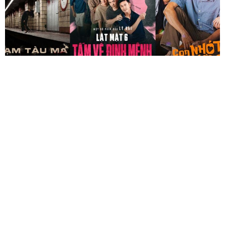
RA RẠP XEM GÌ ?
3 NĂM AGO
Cùng
Ra Rạp Xem Gì?
điểm danh phim mới tuần nghỉ
Lễ
28/04/2023
nhé!
XEM THÊM:
Renfield Tay Sai Của Quỷ – Siêu Phẩm Mới Mẻ Và Độc Đáo
Về Thế Giới Của Ác Quỷ Dracula
Đả Nữ “Fast And Furious” Michelle Rodriguez Vào Vai Kẻ
Trộm Trong Phim Mới