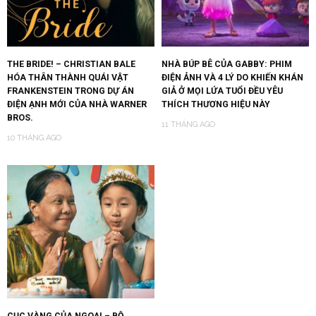
THE BRIDE! – CHRISTIAN BALE
NHÀ BÚP BÊ CỦA GABBY: PHIM
HÓA THÂN THÀNH QUÁI VẬT
ĐIỆN ẢNH VÀ 4 LÝ DO KHIẾN KHÁN
FRANKENSTEIN TRONG DỰ ÁN
GIẢ Ở MỌI LỨA TUỔI ĐỀU YÊU
ĐIỆN ẠNH MỚI CỦA NHÀ WARNER
THÍCH THƯƠNG HIỆU NÀY
BROS.
11 THÁNG AGO
10 THÁNG AGO
CỤC VÀNG CỦA NGOẠI – BỘ