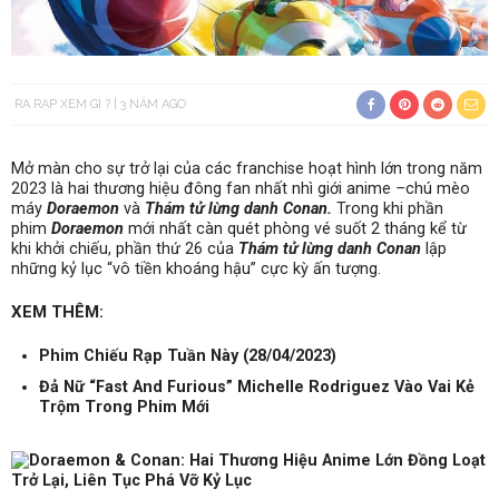
RA RẠP XEM GÌ ?
3 NĂM AGO
Mở màn cho sự trở lại của các franchise hoạt hình lớn trong năm
2023 là hai thương hiệu đông fan nhất nhì giới anime
–
chú mèo
máy
Doraemon
và
Thám tử lừng danh Conan.
Trong khi phần
phim
Doraemon
mới nhất càn quét phòng vé suốt 2 tháng kể từ
khi khởi chiếu, phần thứ 26 của
Thám tử lừng danh Conan
lập
những kỷ lục “vô tiền khoáng hậu” cực kỳ ấn tượng.
XEM THÊM:
Phim Chiếu Rạp Tuần Này (28/04/2023)
Đả Nữ “Fast And Furious” Michelle Rodriguez Vào Vai Kẻ
Trộm Trong Phim Mới