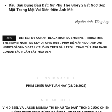
Đầu Gấu Đụng Đầu Đất: Nữ Phụ The Glory 2 Bất Ngờ Góp
Mặt Trong Một Vai Diễn Điện Ảnh Mới
Nguồn ảnh: Tổng hợp
DETECTIVE CONAN: BLACK IRON SUBMARINE
DORAEMON
TAGS :
THE MOVIE: NOBITA’S SKY UTOPIA 2023
PHIM ĐIỆN ẢNH DORAEMON:
NOBITA VÀ VÙNG ĐẤT LÝ TƯỞNG TRÊN BẦU TRỜI
THÁM TỬ LỪNG DANH
CONAN: TÀU NGẦM SẮT MÀU ĐEN
PREVIOUS ARTICLE
PHIM CHIẾU RẠP TUẦN NÀY (28/04/2023)
NEXT ARTICLE
VIN DIESEL VÀ JASON MOMOA THI NHAU “XẢ ĐẠN” TRONG CUỘC CHIẾN