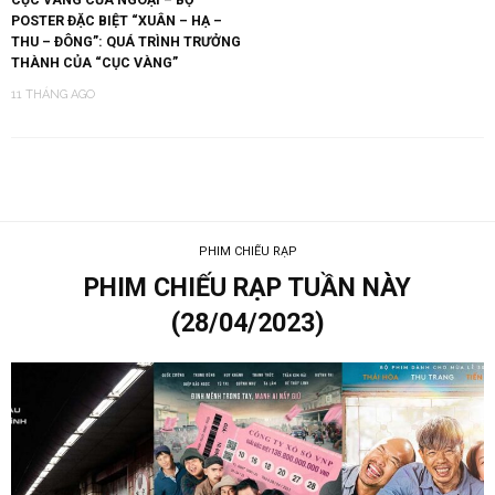
POSTER ĐẶC BIỆT “XUÂN – HẠ –
THU – ĐÔNG”: QUÁ TRÌNH TRƯỞNG
THÀNH CỦA “CỤC VÀNG”
11 THÁNG AGO
PHIM CHIẾU RẠP
PHIM CHIẾU RẠP TUẦN NÀY
(28/04/2023)