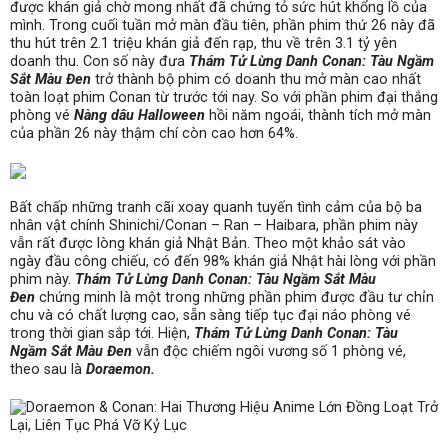
được khán giả chờ mong nhất đã chứng tỏ sức hút khổng lồ của
mình. Trong cuối tuần mở màn đầu tiên, phần phim thứ 26 này đã
thu hút trên 2.1 triệu khán giả đến rạp, thu về trên 3.1 tỷ yên
doanh thu. Con số này đưa
Thám Tử Lừng Danh Conan: Tàu Ngầm
Sắt Màu Đen
trở thành bộ phim có doanh thu mở màn cao nhất
toàn loạt phim Conan từ trước tới nay. So với phần phim đại thắng
phòng vé
Nàng dâu Halloween
hồi năm ngoái, thành tích mở màn
của phần 26 này thậm chí còn cao hơn 64%.
Bất chấp những tranh cãi xoay quanh tuyến tình cảm của bộ ba
nhân vật chính Shinichi/Conan – Ran – Haibara, phần phim này
vẫn rất được lòng khán giả Nhật Bản. Theo một khảo sát vào
ngày đầu công chiếu, có đến 98% khán giả Nhật hài lòng với phần
phim này.
Thám Tử Lừng Danh Conan: Tàu Ngầm Sắt Màu
Đen
chứng minh là một trong những phần phim được đầu tư chỉn
chu và có chất lượng cao, sẵn sàng tiếp tục đại náo phòng vé
trong thời gian sắp tới. Hiện,
Thám Tử Lừng Danh Conan: Tàu
Ngầm Sắt Màu Đen
vẫn độc chiếm ngôi vương số 1 phòng vé,
theo sau là
Doraemon.