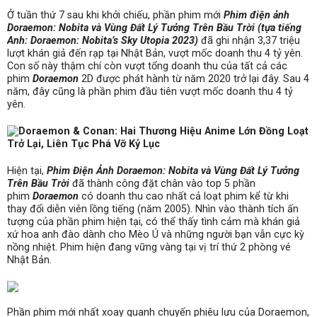
Ở tuần thứ 7 sau khi khởi chiếu, phần phim mới
Phim điện ảnh
Doraemon: Nobita và Vùng Đất Lý Tưởng Trên Bầu Trời (tựa tiếng
Anh: Doraemon: Nobita’s Sky Utopia 2023)
đã ghi nhận 3,37 triệu
lượt khán giả đến rạp tại Nhật Bản, vượt mốc doanh thu 4 tỷ yên.
Con số này thậm chí còn vượt tổng doanh thu của tất cả các
phim
Doraemon
2D được phát hành từ năm 2020 trở lại đây. Sau 4
năm, đây cũng là phần phim đầu tiên vượt mốc doanh thu 4 tỷ
yên.
Hiện tại,
Phim Điện Ảnh Doraemon: Nobita và Vùng Đất Lý Tưởng
Trên Bầu Trời
đã thành công đặt chân vào top 5 phần
phim
Doraemon
có doanh thu cao nhất cả loạt phim kể từ khi
thay đổi diễn viên lồng tiếng (năm 2005). Nhìn vào thành tích ấn
tượng của phần phim hiện tại, có thể thấy tình cảm mà khán giả
xứ hoa anh đào dành cho Mèo Ú và những người bạn vẫn cực kỳ
nồng nhiệt. Phim hiện đang vững vàng tại vị trí thứ 2 phòng vé
Nhật Bản.
Phần phim mới nhất xoay quanh chuyến phiêu lưu của Doraemon,