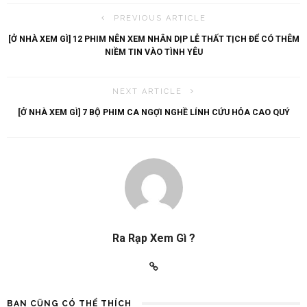
PREVIOUS ARTICLE
[Ở NHÀ XEM GÌ] 12 PHIM NÊN XEM NHÂN DỊP LỄ THẤT TỊCH ĐỂ CÓ THÊM
NIỀM TIN VÀO TÌNH YÊU
NEXT ARTICLE
[Ở NHÀ XEM GÌ] 7 BỘ PHIM CA NGỢI NGHỀ LÍNH CỨU HỎA CAO QUÝ
Ra Rạp Xem Gì ?
BẠN CŨNG CÓ THỂ THÍCH