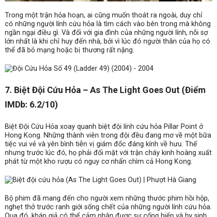
Trong một trận hỏa hoạn, ai cũng muốn thoát ra ngoài, duy chỉ
có những người lính cứu hỏa là tìm cách vào bên trong mà không
ngần ngại điều gì. Và đối với gia đình của những người lính, nỗi sợ
lớn nhất là khi chỉ huy đến nhà, bởi vì lúc đó người thân của họ có
thể đã bỏ mạng hoặc bị thương rất nặng.
7. Biệt Đội Cứu Hỏa – As The Light Goes Out (Điểm
IMDb: 6.2/10)
Biệt Đội Cứu Hỏa xoay quanh biệt đội lính cứu hỏa Pillar Point ở
Hong Kong. Những thành viên trong đội đều đang mơ về một bữa
tiệc vui vẻ và yên bình tiễn vị giám đốc đáng kính về hưu. Thế
nhưng trước lúc đó, họ phải đối mặt với trận cháy kinh hoàng xuất
phát từ một kho rượu có nguy cơ nhấn chìm cả Hong Kong.
Bộ phim đã mang đến cho người xem những thước phim hồi hộp,
nghẹt thở trước ranh giới sống chết của những người lính cứu hỏa.
Qua đó, khán giả có thể cảm nhận được sự cống hiến và hy sinh