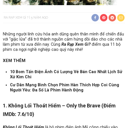
RA RẠP XEM GÌ ?
5 NĂM AGO
Những người lính cứu hỏa anh dũng quên thân mình để chiến đấu
với “giặc lửa” đã trở thành nguồn cảm hứng dồi dào cho các nhà
làm phim từ xưa đến nay. Cùng
Ra Rạp Xem Gì?
điểm qua 11 bộ
phim ca ngợi nghề nghiệp cao quý này nhé!
XEM THÊM
10 Bom Tấn Điện Ảnh Có Lượng Vé Bán Cao Nhất Lịch Sử
Xứ Kim Chi
Cư Dân Mạng Bình Chọn Phim Hàn Thích Hợp Coi Cùng
Người Yêu: Đa Số Là Phim Hành Động
1. Không Lối Thoát Hiểm – Only the Brave (Điểm
IMDb: 7.6/10)
Không Lối Thoát Hiểm
là bộ phim điện ảnh Mỹ công chiếu vào