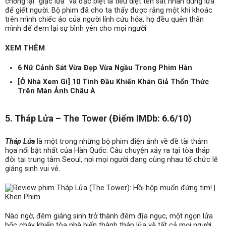
chống lại “giặc lửa” và đặc biệt là tiêu diệt tên sát nhân dùng lửa
để giết người. Bộ phim đã cho ta thấy được rằng một khi khoác
trên mình chiếc áo của người lính cứu hỏa, họ đều quên thân
mình để đem lại sự bình yên cho mọi người.
XEM THÊM
6 Nữ Cảnh Sát Vừa Đẹp Vừa Ngầu Trong Phim Hàn
[Ở Nhà Xem Gì] 10 Tình Đầu Khiến Khán Giả Thổn Thức
Trên Màn Ảnh Châu Á
5. Tháp Lửa – The Tower (Điểm IMDb: 6.6/10)
Tháp Lửa
là một trong những bộ phim điện ảnh về đề tài thảm
họa nổi bật nhất của Hàn Quốc. Câu chuyện xảy ra tại tòa tháp
đôi tại trung tâm Seoul, nơi mọi người đang cùng nhau tổ chức lễ
giáng sinh vui vẻ.
Nào ngờ, đêm giáng sinh trở thành đêm địa ngục, một ngọn lửa
bốc cháy khiến tòa nhà biến thành tháp lửa và tất cả mọi người