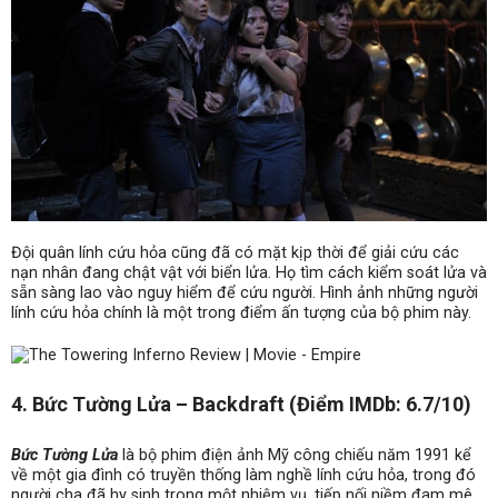
Đội quân lính cứu hỏa cũng đã có mặt kịp thời để giải cứu các
nạn nhân đang chật vật với biển lửa. Họ tìm cách kiểm soát lửa và
sẵn sàng lao vào nguy hiểm để cứu người. Hình ảnh những người
lính cứu hỏa chính là một trong điểm ấn tượng của bộ phim này.
4. Bức Tường Lửa – Backdraft (Điểm IMDb: 6.7/10)
Bức Tường Lửa
là bộ phim điện ảnh Mỹ công chiếu năm 1991 kể
về một gia đình có truyền thống làm nghề lính cứu hỏa, trong đó
người cha đã hy sinh trong một nhiệm vụ, tiếp nối niềm đam mê