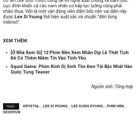
có tên Lee Soo Yoon, cùng tài võ nghệ xuất chúng và đấm bốc
cực đỉnh khiến cả các nam nhân cơ bắp lực lưỡng cũng phải
chào thua. Vốn là một vận động viên đấm bốc nên vai diễn này
được
Lee Si Young
thể hiện xuất sắc và chuẩn “đến từng
milimet”.
XEM THÊM
[Ở Nhà Xem Gì] 12 Phim Nên Xem Nhân Dịp Lễ Thất Tịch
Để Có Thêm Niềm Tin Vào Tình Yêu
Squid Game: Phim Kinh Dị Sinh Tồn Đen Tối Bậc Nhất Hàn
Quốc Tung Teaser
Nguồn ảnh: Tổng hợp
KRYSTAL
LEE SI YOUNG
LEE SUNG KYUNG
PHIM HÀN
TAGS :
SEOHYUN