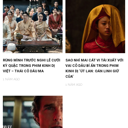
RÙNG MÌNH TRƯỚC NGHI LỄ CƯỚI
SAO NHÍ MAI CÁT VI TÁI XUẤT VỚI
KỲ QUẶC TRONG PHIM KINH DỊ
VAI CÔ DÂU BÍ ẨN TRONG PHIM
VIỆT – THÁI CÔ DÂU MA
KINH DỊ ‘ÚT LAN: OÁN LINH GIỮ
CỦA’
1 NĂM AGO
1 NĂM AGO