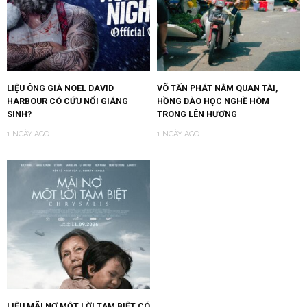
LIỆU ÔNG GIÀ NOEL DAVID
VÕ TẤN PHÁT NẰM QUAN TÀI,
HARBOUR CÓ CỨU NỔI GIÁNG
HỒNG ĐÀO HỌC NGHỀ HÒM
SINH?
TRONG LÊN HƯƠNG
1 NGÀY AGO
1 NGÀY AGO
LIỆU MÃI NỢ MỘT LỜI TẠM BIỆT CÓ