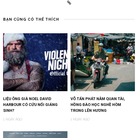
BẠN CŨNG CÓ THỂ THÍCH
LIỆU ÔNG GIÀ NOEL DAVID
VÕ TẤN PHÁT NẰM QUAN TÀI,
HARBOUR CÓ CỨU NỔI GIÁNG
HỒNG ĐÀO HỌC NGHỀ HÒM
SINH?
TRONG LÊN HƯƠNG
1 NGÀY AGO
1 NGÀY AGO