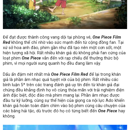
Để đạt được thành công vang dội tại phòng vé,
One Piece Film
Red
không thể chỉ nhờ vào sức mạnh đến từ cộng đồng fan. Tại
xứ sở hoa anh đào, phim
gần như đã tạo nên một cơn sốt, một
hiện tượng xã hội. Rất nhiều khán giả dù không phải fan cứng của
loạt phim
One Piece
vẫn đến với rạp chiếu để thưởng thức bộ
phim, vì mọi người xung quanh họ đều đang làm vậy.
Dấu ấn đậm nét nhất mà
One Piece Film Red
để lại trong khán
giả là phần âm nhạc quá tuyệt vời của bộ phim. Rất nhiều các
bình luận 5* trên các trang đánh giá uy tín đến từ khán giả đại
chúng đều khẳng định họ vô cùng thỏa mãn với trải nghiệm điện
ảnh đặc biệt, độc đáo mà phim mang lại. Phần âm nhạc được
đầu tư kỹ lưỡng, cùng sự thể hiện của giọng ca nội lực Ado khiến
khán giả hoàn toàn đắm chìm vào bộ phim cùng câu chuyện của
các băng hải tặc, dù trước đó họ có từng biết đến
One Piece
hay
không.