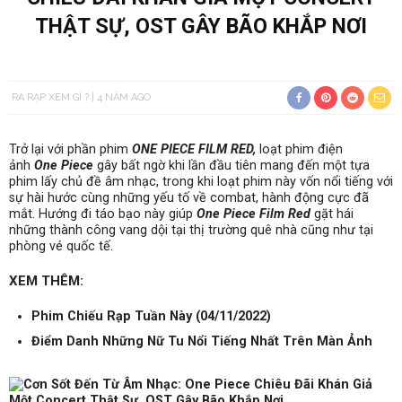
THẬT SỰ, OST GÂY BÃO KHẮP NƠI
RA RẠP XEM GÌ ?
4 NĂM AGO
Trở lại với phần phim
ONE PIECE FILM RED,
loạt phim điện
ảnh
One Piece
gây bất ngờ khi lần đầu tiên mang đến một tựa
phim lấy chủ đề âm nhạc, trong khi loạt phim này vốn nổi tiếng với
sự hài hước cùng những yếu tố về combat, hành động cực đã
mắt. Hướng đi táo bạo này giúp
One Piece Film Red
gặt hái
những thành công vang dội tại thị trường quê nhà cũng như tại
phòng vé quốc tế.
XEM THÊM:
Phim Chiếu Rạp Tuần Này (04/11/2022)
Điểm Danh Những Nữ Tu Nổi Tiếng Nhất Trên Màn Ảnh