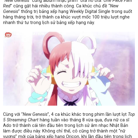
“
New Genesis
” cùng album nhạc phim “
Uta no Uta: One Piece Film
Red
” cũng gặt hái nhiều thành công. Ca khúc chủ đề “
New
Genesis
” thống trị bảng xếp hạng Weekly Digital Single trong suốt
hàng tháng trời, trở thành ca khúc vượt mốc 100 triệu lượt nghe
nhanh thứ tư trong lịch sử bảng xếp hạng này.
Cùng với “
New Genesis
”, 4 ca khúc khác trong phim lần lượt lọt
Top
5 Streaming Chart
hàng tuần vào tháng 8 vừa qua, đưa nữ ca sĩ
Ado trở thành cái tên đầu tiên trong lịch sử âm nhạc Nhật Bản
làm được điều này. Không chỉ thế, cô cũng trở thành một “nữ
vương” mới của bảng xếp hạng Oricon, khi lần đầu tiên trong lịch