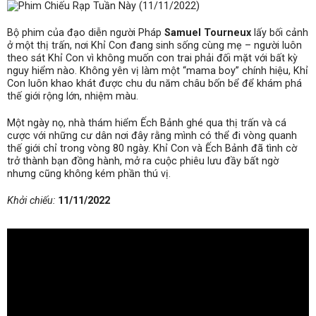
Bộ phim của đạo diễn người Pháp
Samuel Tourneux
lấy bối cảnh
ở một thị trấn, nơi Khỉ Con đang sinh sống cùng mẹ – người luôn
theo sát Khỉ Con vì không muốn con trai phải đối mặt với bất kỳ
nguy hiểm nào. Không yên vị làm một “mama boy” chính hiệu, Khỉ
Con luôn khao khát được chu du năm châu bốn bể để khám phá
thế giới rộng lớn, nhiệm màu.
Một ngày nọ, nhà thám hiểm Ếch Bảnh ghé qua thị trấn và cá
cược với những cư dân nơi đây rằng mình có thể đi vòng quanh
thế giới chỉ trong vòng 80 ngày. Khỉ Con và Ếch Bảnh đã tình cờ
trở thành bạn đồng hành, mở ra cuộc phiêu lưu đầy bất ngờ
nhưng cũng không kém phần thú vị.
Khởi chiếu:
11/11/2022