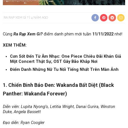
RA RẠP XEM GÌ ?
4 NĂM AGO
Cùng
Ra Rạp Xem Gì?
điểm danh phim mới tuần
11/11/2022
nhé!
XEM THÊM:
Cơn Sốt Đến Từ Âm Nhạc: One Piece Chiêu Đãi Khán Giả
Một Concert Thật Sự, OST Gây Bão Khắp Nơi
Điểm Danh Những Nữ Tu Nổi Tiếng Nhất Trên Màn Ảnh
1. Chiến Binh Báo Đen: Wakanda Bất Diệt (Black
Panther: Wakanda Forever)
Diễn viên: Lupita Nyong’o, Letitia Wright, Danai Gurira, Winston
Duke, Angela Bassett
Đạo diễn: Ryan Coogler