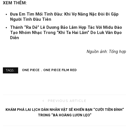
XEM THÊM:
Đưa Em Tìm Mối Tình Đầu: Khi Vợ Nằng Nặc Đòi Đi Gặp
Người Tình Đầu Tiên
Thánh “Ra Dẻ” Lê Dương Bảo Lâm Hợp Tác Với Midu Đào
Tạo Nhóm Nhạc Trong “Khi Ta Hai Lăm” Do Luk Vân Đạo
Diễn
Nguồn ảnh: Tổng hợp
ONE PIECE
ONE PIECE FILM RED
TAGS :
PREVIOUS ARTICLE
KHÁM PHÁ LAI LỊCH DÀN NHÂN VẬT SẼ KHIẾN BẠN “CƯỜI TIỀN ĐÌNH”
TRONG “BÀ HOÀNG LƯƠN LẸO”