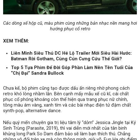
Các dòng xế hộp cũ, màu phim cùng những bản nhạc nền mang hơi
hướng phục cổ retro
XEM THÊM:
Liên Minh Siêu Thú DC Hé Lộ Trailer Mới Siêu Hài Hước:
Batman Rời Gotham, Cùng Cún Cưng Cứu Thế Giới?
Top 5 Tựa Phim Để Đời Góp Phần Làm Nên Tên Tuổi Của
“Chị Đại” Sandra Bullock
Chưa kể, bộ phim cũng tạo được dấu ấn riêng nhờ phong cách
retro khó lòng nhầm lẫn. Bên cạnh mấy mẫu xế cũ kĩ, cái chất
phục cổ phóng khoáng còn thể hiện qua trang phục nữ chính,
tông màu ám vàng, xanh tím và các bài nhạc điện tử đậm chất
synth-pop, alternative dance.
Nếu quý mến chuyên gia trị liệu tâm lý “dỏm” Jessica Jingle tại Ký
Sinh Trùng (Parasite, 2019), thì vai diễn mới nhất của tân binh
khủng long Park So Dam đảm bảo sẽ làm bạn thích thú. Chẳng
những vô đối trên xe mà còn thông minh, giỏi võ, Eun Ha ghi điểm