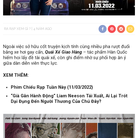
RA RẠP XEM GÌ ?
4 NĂM AGO
Ngoài việc sở hữu cốt truyện kịch tính cùng nhiều pha rượt đuổi
bằng xe hơi gay cấn,
Quái Xế Giao Hàng
– tác phẩm Hàn Quốc
hiếm hoi lấy đề tài quái xế, còn ghi điểm nhờ sự phối hợp ăn ý
giữa dàn diễn viên thực lực.
XEM THÊM:
Phim Chiếu Rạp Tuần Này (11/03/2022)
“Già Gân Hành Động” Liam Neeson Tái Xuất, Ai Lại Trót
Dại Đụng Đến Người Thương Của Chú Đây?