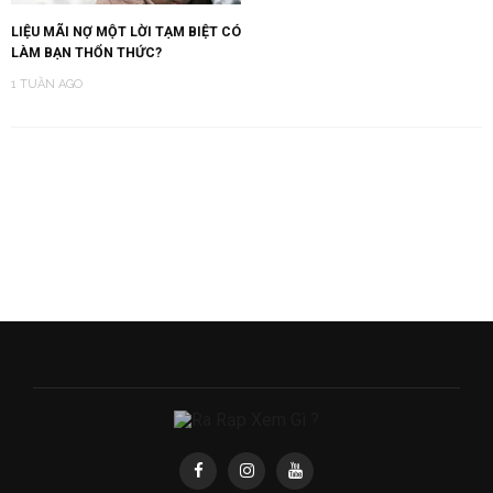
LIỆU MÃI NỢ MỘT LỜI TẠM BIỆT CÓ
LÀM BẠN THỔN THỨC?
1 TUẦN AGO