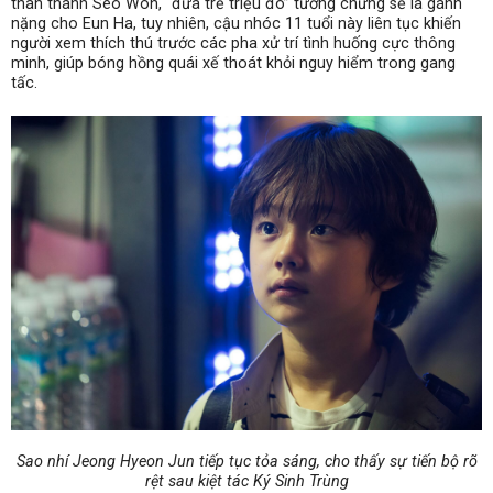
thân thành Seo Won, “đứa trẻ triệu đô” tưởng chừng sẽ là gánh
nặng cho Eun Ha, tuy nhiên, cậu nhóc 11 tuổi này liên tục khiến
người xem thích thú trước các pha xử trí tình huống cực thông
minh, giúp bóng hồng quái xế thoát khỏi nguy hiểm trong gang
tấc.
Sao nhí Jeong Hyeon Jun tiếp tục tỏa sáng, cho thấy sự tiến bộ rõ
rệt sau kiệt tác Ký Sinh Trùng