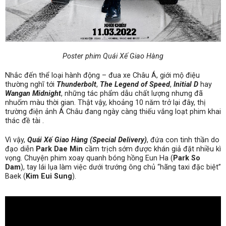
Poster phim Quái Xế Giao Hàng
Nhắc đến thể loại hành động – đua xe Châu Á, giới mộ điệu
thường nghĩ tới
Thunderbolt
,
The Legend of Speed
,
Initial D
hay
Wangan Midnight
, những tác phẩm dẫu chất lượng nhưng đã
nhuốm màu thời gian. Thật vậy, khoảng 10 năm trở lại đây, thị
trường điện ảnh Á Châu đang ngày càng thiếu vắng loạt phim khai
thác đề tài .
Vì vậy,
Quái Xế Giao Hàng (Special Delivery)
, đứa con tinh thần do
đạo diễn
Park Dae Min
cầm trịch sớm được khán giả đặt nhiều kì
vọng. Chuyện phim xoay quanh bóng hồng Eun Ha (
Park So
Dam
), tay lái lụa làm việc dưới trướng ông chủ “hãng taxi đặc biệt”
Baek (
Kim Eui Sung
).