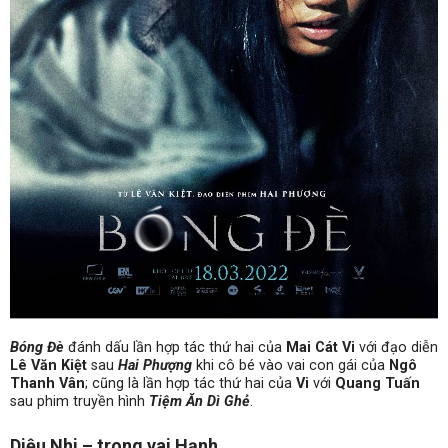
Bóng Đè
đánh dấu lần hợp tác thứ hai của
Mai Cát Vi
với đạo diễn
Lê Văn Kiệt
sau
Hai Phượng
khi cô bé vào vai con gái của
Ngô
Thanh Vân
; cũng là lần hợp tác thứ hai của
Vi
với
Quang Tuấn
sau phim truyền hình
Tiệm Ăn Dì Ghẻ
.
Diệu Nhi – trong vai Hạnh