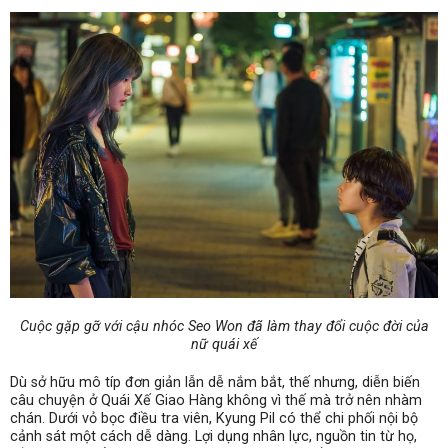
Cuộc gặp gỡ với cậu nhóc Seo Won đã làm thay đổi cuộc đời của
nữ quái xế
Dù sở hữu mô típ đơn giản lẫn dễ nắm bắt, thế nhưng, diễn biến
câu chuyện ở Quái Xế Giao Hàng không vì thế mà trở nên nhàm
chán. Dưới vỏ bọc điều tra viên, Kyung Pil có thể chi phối nội bộ
cảnh sát một cách dễ dàng. Lợi dụng nhân lực, nguồn tin từ họ,