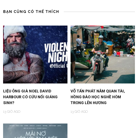
BẠN CŨNG CÓ THỂ THÍCH
LIỆU ÔNG GIÀ NOEL DAVID
VÕ TẤN PHÁT NẰM QUAN TÀI,
HARBOUR CÓ CỨU NỔI GIÁNG
HỒNG ĐÀO HỌC NGHỀ HÒM
SINH?
TRONG LÊN HƯƠNG
13 GIỜ AGO
13 GIỜ AGO