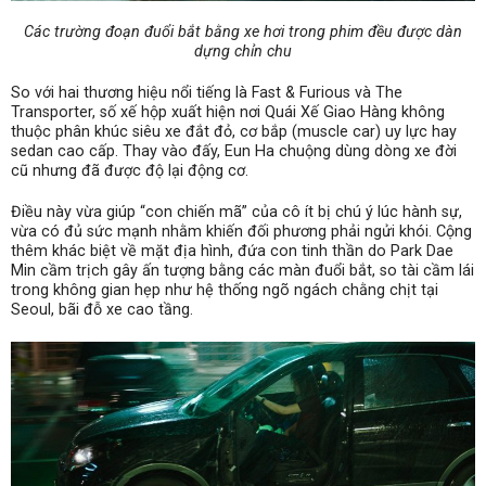
Các trường đoạn đuổi bắt bằng xe hơi trong phim đều được dàn
dựng chỉn chu
So với hai thương hiệu nổi tiếng là Fast & Furious và The
Transporter, số xế hộp xuất hiện nơi Quái Xế Giao Hàng không
thuộc phân khúc siêu xe đắt đỏ, cơ bắp (muscle car) uy lực hay
sedan cao cấp. Thay vào đấy, Eun Ha chuộng dùng dòng xe đời
cũ nhưng đã được độ lại động cơ.
Điều này vừa giúp “con chiến mã” của cô ít bị chú ý lúc hành sự,
vừa có đủ sức mạnh nhằm khiến đối phương phải ngửi khói. Cộng
thêm khác biệt về mặt địa hình, đứa con tinh thần do Park Dae
Min cầm trịch gây ấn tượng bằng các màn đuổi bắt, so tài cầm lái
trong không gian hẹp như hệ thống ngõ ngách chằng chịt tại
Seoul, bãi đỗ xe cao tầng.