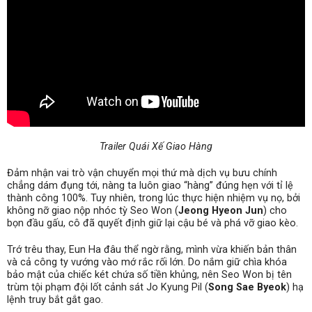
Trailer Quái Xế Giao Hàng
Đảm nhận vai trò vận chuyển mọi thứ mà dịch vụ bưu chính
chẳng dám đụng tới, nàng ta luôn giao “hàng” đúng hẹn với tỉ lệ
thành công 100%. Tuy nhiên, trong lúc thực hiện nhiệm vụ nọ, bởi
không nỡ giao nộp nhóc tỳ Seo Won (
Jeong Hyeon Jun
) cho
bọn đầu gấu, cô đã quyết định giữ lại cậu bé và phá vỡ giao kèo.
Trớ trêu thay, Eun Ha đâu thể ngờ rằng, mình vừa khiến bản thân
và cả công ty vướng vào mớ rắc rối lớn. Do nắm giữ chìa khóa
bảo mật của chiếc két chứa số tiền khủng, nên Seo Won bị tên
trùm tội phạm đội lốt cảnh sát Jo Kyung Pil (
Song Sae Byeok
) hạ
lệnh truy bắt gắt gao.