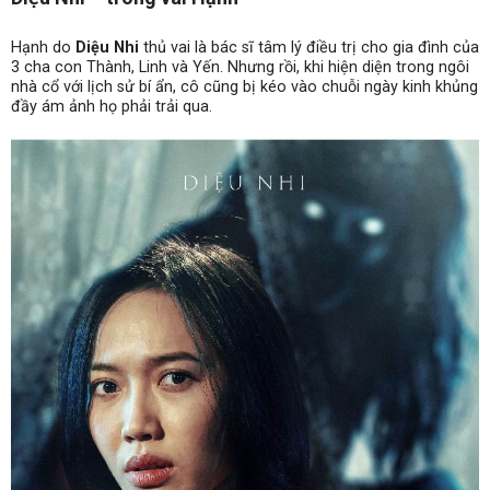
Hạnh do
Diệu Nhi
thủ vai là bác sĩ tâm lý điều trị cho gia đình của
3 cha con Thành, Linh và Yến. Nhưng rồi, khi hiện diện trong ngôi
nhà cổ với lịch sử bí ẩn, cô cũng bị kéo vào chuỗi ngày kinh khủng
đầy ám ảnh họ phải trải qua.