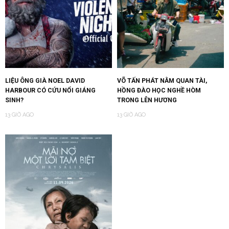
LIỆU ÔNG GIÀ NOEL DAVID
VÕ TẤN PHÁT NẰM QUAN TÀI,
HARBOUR CÓ CỨU NỔI GIÁNG
HỒNG ĐÀO HỌC NGHỀ HÒM
SINH?
TRONG LÊN HƯƠNG
13 GIỜ AGO
13 GIỜ AGO