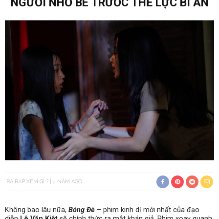
NGƯỜI NHỎ BÉ TRƯỚC THẾ LỰC BÍ ẨN
RA RẠP XEM GÌ ?
4 NĂM AGO
Không bao lâu nữa,
Bóng Đè
– phim kinh dị mới nhất của đạo
diễn
Lê Văn Kiệt
sẽ chính thức ra mắt khán giả. Phim xoay quanh