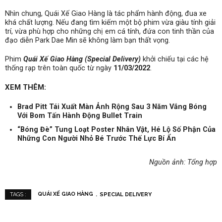
Nhìn chung, Quái Xế Giao Hàng là tác phẩm hành động, đua xe
khá chất lượng. Nếu đang tìm kiếm một bộ phim vừa giàu tính giải
trí, vừa phù hợp cho những chị em cá tính, đứa con tinh thần của
đạo diễn Park Dae Min sẽ không làm bạn thất vọng.
Phim
Quái Xế Giao Hàng (Special Delivery)
khởi chiếu tại các hệ
thống rạp trên toàn quốc từ ngày
11/03/2022
.
XEM THÊM:
Brad Pitt Tái Xuất Màn Ảnh Rộng Sau 3 Năm Vắng Bóng
Với Bom Tấn Hành Động Bullet Train
“Bóng Đè” Tung Loạt Poster Nhân Vật, Hé Lộ Số Phận Của
Những Con Người Nhỏ Bé Trước Thế Lực Bí Ẩn
Nguồn ảnh: Tổng hợp
QUÁI XẾ GIAO HÀNG
SPECIAL DELIVERY
TAGS :