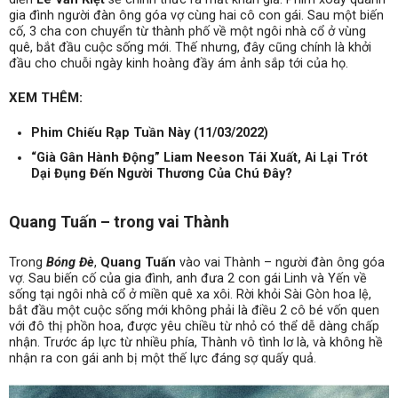
gia đình người đàn ông góa vợ cùng hai cô con gái. Sau một biến
cố, 3 cha con chuyển từ thành phố về một ngôi nhà cổ ở vùng
quê, bắt đầu cuộc sống mới. Thế nhưng, đây cũng chính là khởi
đầu cho chuỗi ngày kinh hoàng đầy ám ảnh sắp tới của họ.
XEM THÊM:
Phim Chiếu Rạp Tuần Này (11/03/2022)
“Già Gân Hành Động” Liam Neeson Tái Xuất, Ai Lại Trót
Dại Đụng Đến Người Thương Của Chú Đây?
Quang Tuấn – trong vai Thành
Trong
Bóng Đè
,
Quang Tuấn
vào vai Thành – người đàn ông góa
vợ. Sau biến cố của gia đình, anh đưa 2 con gái Linh và Yến về
sống tại ngôi nhà cổ ở miền quê xa xôi. Rời khỏi Sài Gòn hoa lệ,
bắt đầu một cuộc sống mới không phải là điều 2 cô bé vốn quen
với đô thị phồn hoa, được yêu chiều từ nhỏ có thể dễ dàng chấp
nhận. Trước áp lực từ nhiều phía, Thành vô tình lơ là, và không hề
nhận ra con gái anh bị một thế lực đáng sợ quấy quả.