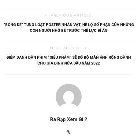
PREVIOUS ARTICLE
“BÓNG ĐÈ” TUNG LOẠT POSTER NHÂN VẬT, HÉ LỘ SỐ PHẬN CỦA NHỮNG
CON NGƯỜI NHỎ BÉ TRƯỚC THẾ LỰC BÍ ẨN
NEXT ARTICLE
ĐIỂM DANH DÀN PHIM “SIÊU PHẨM” SẼ ĐỔ BỘ MÀN ẢNH RỘNG DÀNH
CHO GIA ĐÌNH NỬA ĐẦU NĂM 2022
Ra Rạp Xem Gì ?