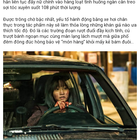
hắn liên tục đẩy nữ chính vào hàng loạt tình huống ngàn cân treo
sợi tóc xuyên suốt 108 phút thời lượng.
Được trông chờ bậc nhất, yếu tố hành động bằng xe hơi chân
thực trong tác phẩm này sẽ làm thỏa lòng những khán giả nào ưa
thích tốc độ. Đó là các trường đoạn rượt đuổi đầy kịch tính, cú
trượt bánh ngoạn mục cùng màn lạng lách mượt mà giữa phố
đêm đông đúc hòng bảo vệ “món hàng” khỏi mấy kẻ bám đuôi…