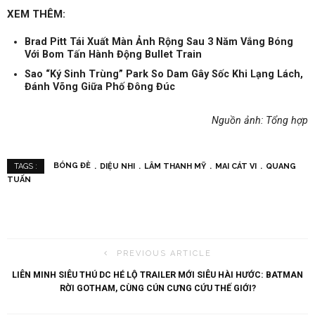
XEM THÊM:
Brad Pitt Tái Xuất Màn Ảnh Rộng Sau 3 Năm Vắng Bóng
Với Bom Tấn Hành Động Bullet Train
Sao “Ký Sinh Trùng” Park So Dam Gây Sốc Khi Lạng Lách,
Đánh Võng Giữa Phố Đông Đúc
Nguồn ảnh: Tổng hợp
BÓNG ĐÈ
DIỆU NHI
LÂM THANH MỸ
MAI CÁT VI
QUANG
TAGS :
TUẤN
PREVIOUS ARTICLE
LIÊN MINH SIÊU THÚ DC HÉ LỘ TRAILER MỚI SIÊU HÀI HƯỚC: BATMAN
RỜI GOTHAM, CÙNG CÚN CƯNG CỨU THẾ GIỚI?