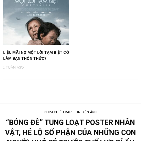
LIỆU MÃI NỢ MỘT LỜI TẠM BIỆT CÓ
LÀM BẠN THỔN THỨC?
1 TUẦN AGO
PHIM CHIẾU RẠP
TIN ĐIỆN ẢNH
“BÓNG ĐÈ” TUNG LOẠT POSTER NHÂN
VẬT, HÉ LỘ SỐ PHẬN CỦA NHỮNG CON