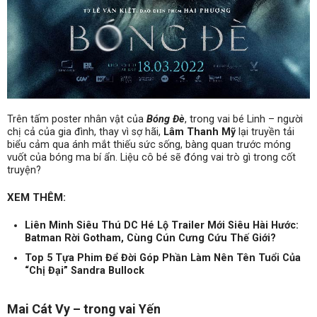
Trên tấm poster nhân vật của
Bóng Đè
, trong vai bé Linh – người
chị cả của gia đình, thay vì sợ hãi,
Lâm Thanh Mỹ
lại truyền tải
biểu cảm qua ánh mắt thiếu sức sống, bàng quan trước móng
vuốt của bóng ma bí ẩn. Liệu cô bé sẽ đóng vai trò gì trong cốt
truyện?
XEM THÊM:
Liên Minh Siêu Thú DC Hé Lộ Trailer Mới Siêu Hài Hước:
Batman Rời Gotham, Cùng Cún Cưng Cứu Thế Giới?
Top 5 Tựa Phim Để Đời Góp Phần Làm Nên Tên Tuổi Của
“Chị Đại” Sandra Bullock
Mai Cát Vy – trong vai Yến