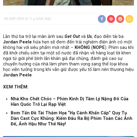
RA RẠP XEM GÌ ?
4 NĂM AGO
Lần thứ ba trở lại màn ảnh sau
Get Out
và
Us
, đạo diễn tài ba
Jordan Peele
hứa hẹn sẽ đem đến trải nghiệm điện ảnh có một
không hai với siêu phẩm mới nhất –
KHÔNG
(
NOPE
). Phim sau khi
đã khởi chiếu sớm tại một số nước đã nhận về hàng loạt lời khen
ngợi từ giới phê bình lẫn khán giả đại chúng, đánh giá cao sự
chuyển hướng của nhà làm phim tham vọng sang thể loại khoa
học viễn tưởng trong khi vẫn giữ được yếu tố làm nên thương hiệu
Jordan Peele
.
XEM THÊM:
Nhà Kho Chết Chóc – Phim Kinh Dị Tâm Lý Nặng Đô Của
Hàn Quốc Trở Lại Rạp Việt
Bom Tấn Đề Tài Thảm Họa “Hạ Cánh Khẩn Cấp” Quy Tụ
Dàn Cast Cực Khủng: Kiếm Đâu Ra Bộ Phim Toàn Các Ảnh
Đế, Ảnh Hậu Như Thế Này!