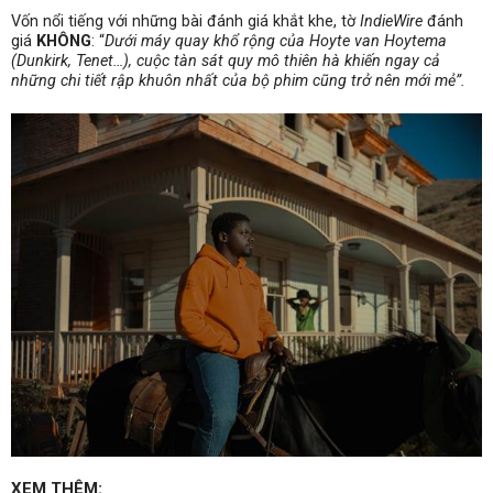
Vốn nổi tiếng với những bài đánh giá khắt khe, tờ
IndieWire
đánh
giá
KHÔNG
: “
Dưới máy quay khổ rộng của Hoyte van Hoytema
(Dunkirk, Tenet…), cuộc tàn sát quy mô thiên hà khiến ngay cả
những chi tiết rập khuôn nhất của bộ phim cũng trở nên mới mẻ”.
XEM THÊM: