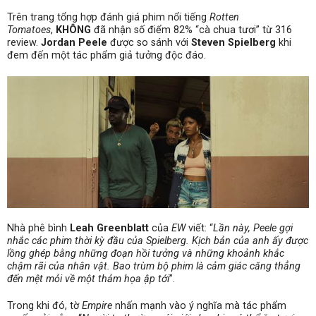
Trên trang tổng hợp đánh giá phim nổi tiếng
Rotten
Tomatoes
,
KHÔNG
đã nhận số điểm 82% “cà chua tươi” từ 316
review.
Jordan Peele
được so sánh với
Steven Spielberg
khi
đem đến một tác phẩm giả tưởng độc đáo.
Nhà phê bình
Leah Greenblatt
của
EW
viết: “
Lần này, Peele gợi
nhắc các phim thời kỳ đầu của Spielberg. Kịch bản của anh ấy được
lồng ghép bằng những đoạn hồi tưởng và những khoảnh khắc
chậm rãi của nhân vật. Bao trùm bộ phim là cảm giác căng thẳng
đến mệt mỏi về một thảm họa ập tới
”.
Trong khi đó, tờ
Empire
nhấn mạnh vào ý nghĩa mà tác phẩm