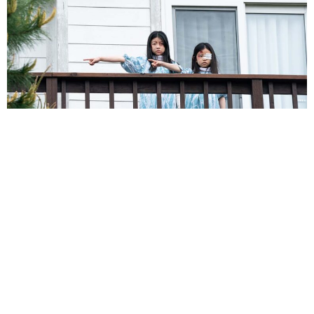
RA RẠP XEM GÌ ?
4 NĂM AGO
Nhà Kho Chết Chóc (Contorted
)
là phim kinh dị có kịch bản dựa
theo tiểu thuyết đoạt giải Safe house Horror Competition mang
tên
“The Contorted House”.
XEM THÊM: