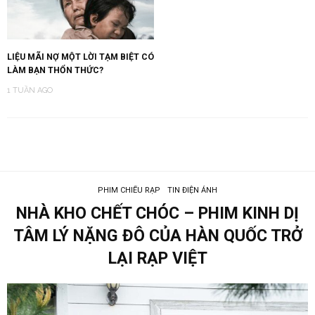
LIỆU MÃI NỢ MỘT LỜI TẠM BIỆT CÓ
LÀM BẠN THỔN THỨC?
1 TUẦN AGO
PHIM CHIẾU RẠP
TIN ĐIỆN ẢNH
NHÀ KHO CHẾT CHÓC – PHIM KINH DỊ
TÂM LÝ NẶNG ĐÔ CỦA HÀN QUỐC TRỞ
LẠI RẠP VIỆT