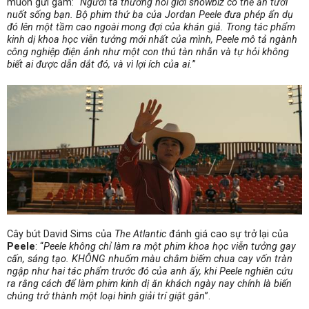
muốn gửi gắm: “
Người ta thường nói giới showbiz có thể ăn tươi
nuốt sống bạn. Bộ phim thứ ba của Jordan Peele đưa phép ẩn dụ
đó lên một tầm cao ngoài mong đợi của khán giả. Trong tác phẩm
kinh dị khoa học viễn tưởng mới nhất của mình, Peele mô tả ngành
công nghiệp điện ảnh như một con thú tàn nhẫn và tự hỏi không
biết ai được dẫn dắt đó, và vì lợi ích của ai.
”
Cây bút David Sims của
The Atlantic
đánh giá cao sự trở lại của
Peele
: “
Peele không chỉ làm ra một phim khoa học viễn tưởng gay
cấn, sáng tạo. KHÔNG nhuốm màu châm biếm chua cay vốn tràn
ngập như hai tác phẩm trước đó của anh ấy, khi Peele nghiên cứu
ra rằng cách để làm phim kinh dị ăn khách ngày nay chính là biến
chúng trở thành một loại hình giải trí giật gân
”.