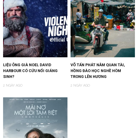
LIỆU ÔNG GIÀ NOEL DAVID
VÕ TẤN PHÁT NẰM QUAN TÀI,
HARBOUR CÓ CỨU NỔI GIÁNG
HỒNG ĐÀO HỌC NGHỀ HÒM
SINH?
TRONG LÊN HƯƠNG
2 NGÀY AGO
2 NGÀY AGO