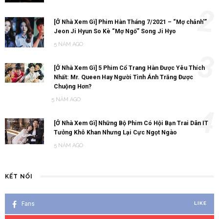
Jeon Ji Hyun So Kè “Mợ Ngố” Song Ji Hyo
5 NĂM AGO
3
[Ở Nhà Xem Gì] 5 Phim Cổ Trang Hàn Được Yêu Thích
Nhất: Mr. Queen Hay Người Tình Ánh Trăng Được
Chuộng Hơn?
5 NĂM AGO
4
[Ở Nhà Xem Gì] Những Bộ Phim Có Hội Bạn Trai Dân IT
Tưởng Khô Khan Nhưng Lại Cực Ngọt Ngào
5 NĂM AGO
KẾT NỐI
Fans
LIKE
4.5K
Subscribers
SUBSCRIBE