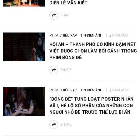
DIỄN LÊ VĂN KIỆT
SHARE
PHIM CHIẾU RẠP
TIN ĐIỆN ẢNH
4 NĂM AGO
HỘI AN – THÀNH PHỐ CỔ KÍNH ĐẬM NÉT
VIỆT ĐƯỢC CHỌN LÀM BỐI CẢNH TRONG
PHIM BÓNG ĐÈ
SHARE
PHIM CHIẾU RẠP
TIN ĐIỆN ẢNH
4 NĂM AGO
“BÓNG ĐÈ” TUNG LOẠT POSTER NHÂN
VẬT, HÉ LỘ SỐ PHẬN CỦA NHỮNG CON
NGƯỜI NHỎ BÉ TRƯỚC THẾ LỰC BÍ ẨN
SHARE