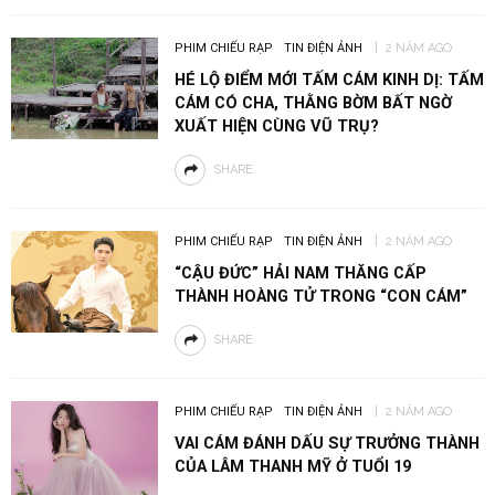
PHIM CHIẾU RẠP
TIN ĐIỆN ẢNH
2 NĂM AGO
HÉ LỘ ĐIỂM MỚI TẤM CÁM KINH DỊ: TẤM
CÁM CÓ CHA, THẰNG BỜM BẤT NGỜ
XUẤT HIỆN CÙNG VŨ TRỤ?
SHARE
PHIM CHIẾU RẠP
TIN ĐIỆN ẢNH
2 NĂM AGO
“CẬU ĐỨC” HẢI NAM THĂNG CẤP
THÀNH HOÀNG TỬ TRONG “CON CÁM”
SHARE
PHIM CHIẾU RẠP
TIN ĐIỆN ẢNH
2 NĂM AGO
VAI CÁM ĐÁNH DẤU SỰ TRƯỞNG THÀNH
CỦA LÂM THANH MỸ Ở TUỔI 19