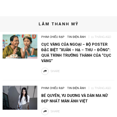
LÂM THANH MỸ
PHIM CHIẾU RẠP
TIN ĐIỆN ẢNH
11 THÁNG AGO
CỤC VÀNG CỦA NGOẠI – BỘ POSTER
ĐẶC BIỆT “XUÂN – HẠ – THU – ĐÔNG”:
QUÁ TRÌNH TRƯỞNG THÀNH CỦA “CỤC
VÀNG”
SHARE
PHIM CHIẾU RẠP
TIN ĐIỆN ẢNH
11 THÁNG AGO
BÉ QUYÊN, YU DƯƠNG VÀ DÀN MA NỮ
ĐẸP NHẤT MÀN ẢNH VIỆT
SHARE