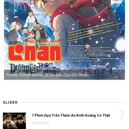
Poster Conan Movie 28 Dư Ảnh Của Độc Nhãn
SLIDER
1
7 Phim Dựa Trên Thảm Án Kinh Hoàng Có Thật
5 NĂM AGO
2
[Ở Nhà Xem Gì] Phim Hàn Tháng 7/2021 – “Mợ chảnh'”