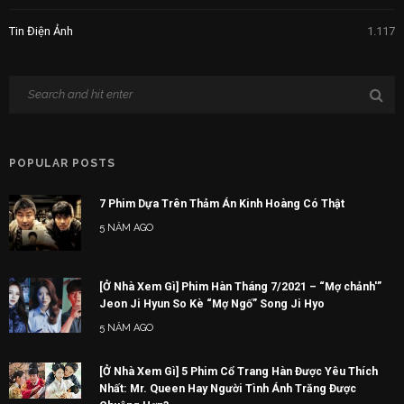
POPULAR POSTS
7 Phim Dựa Trên Thảm Án Kinh Hoàng Có Thật
5 NĂM AGO
[Ở Nhà Xem Gì] Phim Hàn Tháng 7/2021 – “Mợ chảnh'”
Jeon Ji Hyun So Kè “Mợ Ngố” Song Ji Hyo
5 NĂM AGO
[Ở Nhà Xem Gì] 5 Phim Cổ Trang Hàn Được Yêu Thích
Nhất: Mr. Queen Hay Người Tình Ánh Trăng Được
Chuộng Hơn?
5 NĂM AGO