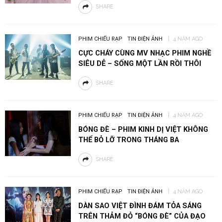
SHARE
PHIM CHIẾU RẠP
TIN ĐIỆN ẢNH
4 NĂM AGO
CỰC CHÁY CÙNG MV NHẠC PHIM NGHỀ
SIÊU DỄ – SỐNG MỘT LẦN RỒI THÔI
SHARE
PHIM CHIẾU RẠP
TIN ĐIỆN ẢNH
4 NĂM AGO
BÓNG ĐÈ – PHIM KINH DỊ VIỆT KHÔNG
THỂ BỎ LỠ TRONG THÁNG BA
SHARE
PHIM CHIẾU RẠP
TIN ĐIỆN ẢNH
4 NĂM AGO
DÀN SAO VIỆT ĐÌNH ĐÁM TỎA SÁNG
TRÊN THẢM ĐỎ “BÓNG ĐÈ” CỦA ĐẠO