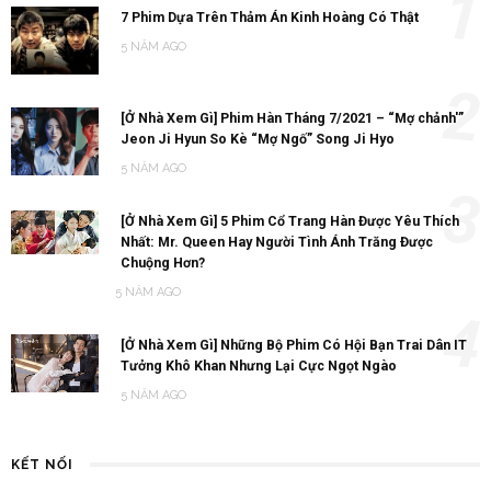
1
7 Phim Dựa Trên Thảm Án Kinh Hoàng Có Thật
5 NĂM AGO
2
[Ở Nhà Xem Gì] Phim Hàn Tháng 7/2021 – “Mợ chảnh'”
Jeon Ji Hyun So Kè “Mợ Ngố” Song Ji Hyo
5 NĂM AGO
3
[Ở Nhà Xem Gì] 5 Phim Cổ Trang Hàn Được Yêu Thích
Nhất: Mr. Queen Hay Người Tình Ánh Trăng Được
Chuộng Hơn?
5 NĂM AGO
4
[Ở Nhà Xem Gì] Những Bộ Phim Có Hội Bạn Trai Dân IT
Tưởng Khô Khan Nhưng Lại Cực Ngọt Ngào
5 NĂM AGO
KẾT NỐI