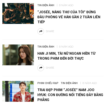
TIN ĐIỆN ẢNH
6 NĂM AGO
“JOSÉE, NÀNG THƠ CỦA TÔI” ĐỨNG
ĐẦU PHÒNG VÉ HÀN GẦN 2 TUẦN LIÊN
TIẾP
SHARE
TIN ĐIỆN ẢNH
6 NĂM AGO
HAN JI MIN, TÀI NỮ NGOAN HIỀN TỪ
TRONG PHIM ĐẾN ĐỜI THỰC
SHARE
PHIM CHIẾU RẠP
TIN ĐIỆN ẢNH
6 NĂM AGO
TRAI ĐẸP PHIM “JOSÉE” NAM JOO
HYUK: CON ĐƯỜNG NỔI TIẾNG ĐẦY BẰNG
PHẲNG