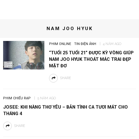
NAM JOO HYUK
PHIM ONLINE
TIN ĐIỆN ẢNH
4 NĂM AGO
“TUỔI 25 TUỔI 21” ĐƯỢC KỲ VÒNG GIÚP
NAM JOO HYUK THOÁT MÁC TRAI ĐẸP
MẶT ĐƠ
SHARE
PHIM CHIẾU RẠP
5 NĂM AGO
JOSEE: KHI NÀNG THƠ YÊU – BẢN TÌNH CA TƯƠI MÁT CHO
THÁNG 4
SHARE