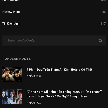
Review Phim
56
Tin Điện Ảnh
1.117
POPULAR POSTS
7 Phim Dựa Trên Thảm Án Kinh Hoàng Có Thật
5 NĂM AGO
[Ở Nhà Xem Gì] Phim Hàn Tháng 7/2021 – “Mợ chảnh'”
Jeon Ji Hyun So Kè “Mợ Ngố” Song Ji Hyo
5 NĂM AGO