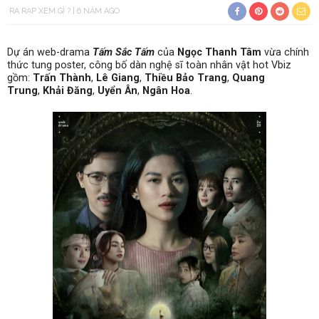
RA RẠP XEM GÌ ?
6 NĂM AGO
Dự án web-drama
Tấm Sắc Tấm
của
Ngọc Thanh Tâm
vừa chính
thức tung poster, công bố dàn nghệ sĩ toàn nhân vật hot Vbiz
gồm:
Trấn Thành
,
Lê Giang
,
Thiều Bảo Trang
,
Quang
Trung
,
Khải Đăng
,
Uyển Ân
,
Ngân Hoa
.