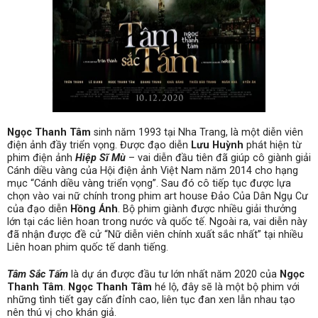
Ngọc Thanh Tâm
sinh năm 1993 tại Nha Trang, là một diễn viên
điện ảnh đầy triển vọng. Được đạo diễn
Lưu Huỳnh
phát hiện từ
phim điện ảnh
Hiệp Sĩ Mù
– vai diễn đầu tiên đã giúp cô giành giải
Cánh diều vàng của Hội điện ảnh Việt Nam năm 2014 cho hạng
mục “Cánh diều vàng triển vọng”.
Sau đó cô tiếp tục được lựa
chọn vào vai nữ chính trong phim art house Đảo Của Dân Ngụ Cư
của đạo diễn
Hồng Ánh
. Bộ phim giành được nhiều giải thưởng
lớn tại các liên hoan trong nước và quốc tế. Ngoài ra, vai diễn này
đã nhận được đề cử “Nữ diễn viên chính xuất sắc nhất” tại nhiều
Liên hoan phim quốc tế danh tiếng.
Tâm Sắc Tấm
là dự án được đầu tư lớn nhất năm 2020 của
Ngọc
Thanh Tâm
.
Ngọc Thanh Tâm
hé lộ, đây sẽ là một bộ phim với
những tình tiết gay cấn đỉnh cao, liên tục đan xen lẫn nhau tạo
nên thú vị cho khán giả.