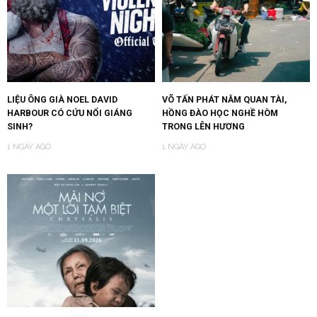
LIỆU ÔNG GIÀ NOEL DAVID
VÕ TẤN PHÁT NẰM QUAN TÀI,
HARBOUR CÓ CỨU NỔI GIÁNG
HỒNG ĐÀO HỌC NGHỀ HÒM
SINH?
TRONG LÊN HƯƠNG
1 NGÀY AGO
1 NGÀY AGO