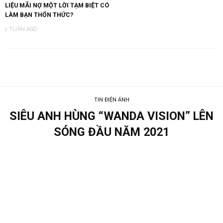
LIỆU MÃI NỢ MỘT LỜI TẠM BIỆT CÓ
LÀM BẠN THỔN THỨC?
1 TUẦN AGO
TIN ĐIỆN ẢNH
SIÊU ANH HÙNG “WANDA VISION” LÊN
SÓNG ĐẦU NĂM 2021