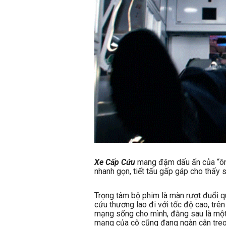
Xe Cấp Cứu
mang đậm dấu ấn của “ông
nhanh gọn, tiết tấu gấp gáp cho thấy 
Trọng tâm bộ phim là màn rượt đuổi q
cứu thương lao đi với tốc độ cao, trê
mạng sống cho mình, đằng sau là một n
mạng của cô cũng đang ngàn cân treo 