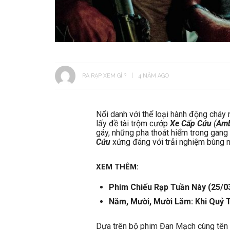
RA RẠP XEM GÌ ?
4 NĂM AGO
Nổi danh với thể loại hành động cháy
lấy đề tài trộm cướp
Xe Cấp Cứu
(
Amb
gáy, những pha thoát hiểm trong gang
Cứu
xứng đáng với trải nghiệm bùng nổ
XEM THÊM:
Phim Chiếu Rạp Tuần Này (25/0
Năm, Mười, Mười Lăm: Khi Quỷ T
Dựa trên bộ phim Đan Mạch cùng tê