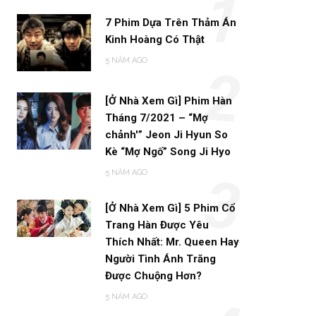
1
7 Phim Dựa Trên Thảm Án
Kinh Hoàng Có Thật
5 NĂM AGO
2
[Ở Nhà Xem Gì] Phim Hàn
Tháng 7/2021 – “Mợ
chảnh'” Jeon Ji Hyun So
Kè “Mợ Ngố” Song Ji Hyo
5 NĂM AGO
3
[Ở Nhà Xem Gì] 5 Phim Cổ
Trang Hàn Được Yêu
Thích Nhất: Mr. Queen Hay
Người Tình Ánh Trăng
Được Chuộng Hơn?
5 NĂM AGO