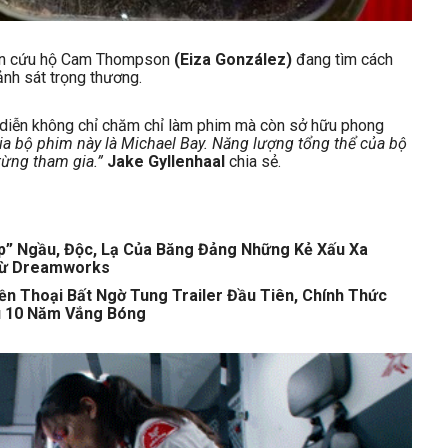
iên cứu hộ Cam Thompson
(Eiza González)
đang tìm cách
nh sát trọng thương.
diễn không chỉ chăm chỉ làm phim mà còn sở hữu phong
gia bộ phim này là Michael Bay. Năng lượng tổng thể của bộ
 từng tham gia.”
Jake Gyllenhaal
chia sẻ.
ấp” Ngầu, Độc, Lạ Của Băng Đảng Những Kẻ Xấu Xa
 Từ Dreamworks
ền Thoại Bất Ngờ Tung Trailer Đầu Tiên, Chính Thức
u 10 Năm Vắng Bóng