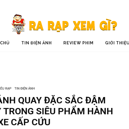
 CHỦ
TIN ĐIỆN ẢNH
REVIEW PHIM
GIỚI THIỆ
IẾU RẠP
TIN ĐIỆN ẢNH
ẢNH QUAY ĐẶC SẮC ĐẬM
Y TRONG SIÊU PHẨM HÀNH
XE CẤP CỨU