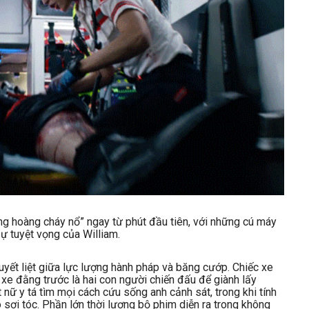
 hoàng cháy nổ” ngay từ phút đầu tiên, với những cú máy
sự tuyệt vọng của William.
uyết liệt giữa lực lượng hành pháp và băng cướp. Chiếc xe
n xe đằng trước là hai con người chiến đấu để giành lấy
ữ y tá tìm mọi cách cứu sống anh cảnh sát, trong khi tính
sợi tóc. Phần lớn thời lượng bộ phim diễn ra trong không