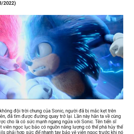
3/2022)
 không đội trời chung của Sonic, người đã bị mắc kẹt trên
ên, đã tìm được đường quay trở lại. Lần này hắn ta về cùng
ược cho là có sức mạnh ngang ngửa với Sonic. Tên tiến sĩ
 viên ngọc lục bảo có nguồn năng lượng có thể phá hủy thể
ils phải hợp sức để nhanh tay bảo vệ viên ngọc trước khi nó