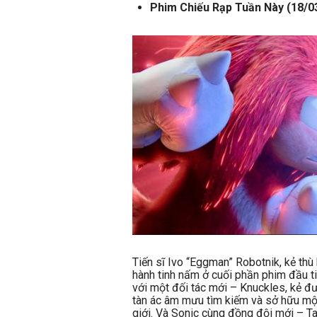
Phim Chiếu Rạp Tuần Này (18/0
Tiến sĩ Ivo “Eggman” Robotnik, kẻ thù
hành tinh nấm ở cuối phần phim đầu ti
với một đối tác mới – Knuckles, kẻ đ
tàn ác âm mưu tìm kiếm và sở hữu một
giới. Và Sonic cùng đồng đội mới – Ta