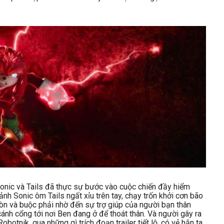
, Sonic và Tails đã thực sự bước vào cuộc chiến đầy hiểm
nh Sonic ôm Tails ngất xỉu trên tay, chạy trốn khởi cơn bão
còn và buộc phải nhờ đến sự trợ giúp của người bạn thân
ánh cổng tới nơi Ben đang ở để thoát thân. Và người gây ra
obotnik, qua những gì trích đoạn trailer tiết lộ, có vẻ hắn ta