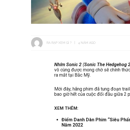
RA RẠP XEM GÌ ?
4 NĂM AGO
Nhím Sonic 2
(
Sonic The Hedgehog 
vô cùng được mong chờ sẽ chính thức
ra mắt tại Bắc Mỹ.
Mới đây, hãng phim đã tung đoạn traile
bao giờ hết của cuộc đối đầu giữa 2 
XEM THÊM:
Điểm Danh Dàn Phim “Siêu Phẩ
Năm 2022