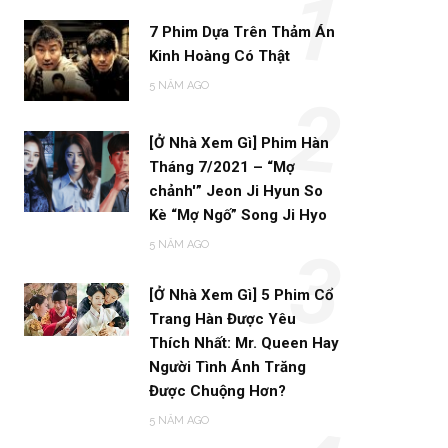
1
7 Phim Dựa Trên Thảm Án
Kinh Hoàng Có Thật
5 NĂM AGO
2
[Ở Nhà Xem Gì] Phim Hàn
Tháng 7/2021 – “Mợ
chảnh'” Jeon Ji Hyun So
Kè “Mợ Ngố” Song Ji Hyo
5 NĂM AGO
3
[Ở Nhà Xem Gì] 5 Phim Cổ
Trang Hàn Được Yêu
Thích Nhất: Mr. Queen Hay
Người Tình Ánh Trăng
Được Chuộng Hơn?
5 NĂM AGO