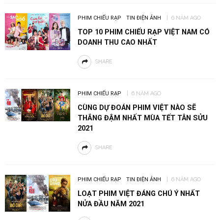
PHIM CHIẾU RẠP
TIN ĐIỆN ẢNH
6 NĂM AGO
TOP 10 PHIM CHIẾU RẠP VIỆT NAM CÓ
DOANH THU CAO NHẤT
SHARE
PHIM CHIẾU RẠP
6 NĂM AGO
CÙNG DỰ ĐOÁN PHIM VIỆT NÀO SẼ
THẮNG ĐẬM NHẤT MÙA TẾT TÂN SỬU
2021
SHARE
PHIM CHIẾU RẠP
TIN ĐIỆN ẢNH
6 NĂM AGO
LOẠT PHIM VIỆT ĐÁNG CHÚ Ý NHẤT
NỬA ĐẦU NĂM 2021