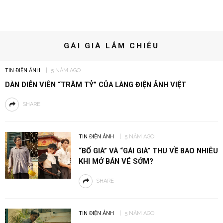
GÁI GIÀ LẮM CHIÊU
TIN ĐIỆN ẢNH
5 NĂM AGO
DÀN DIỄN VIÊN “TRĂM TỶ” CỦA LÀNG ĐIỆN ẢNH VIỆT
SHARE
TIN ĐIỆN ẢNH
5 NĂM AGO
“BỐ GIÀ” VÀ “GÁI GIÀ” THU VỀ BAO NHIÊU
KHI MỞ BÁN VÉ SỚM?
SHARE
TIN ĐIỆN ẢNH
5 NĂM AGO