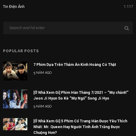
Tin Điện Ảnh
1.117
POPULAR POSTS
7 Phim Dựa Trên Thảm Án Kinh Hoàng Có Thật
5 NĂM AGO
[Ở Nhà Xem Gì] Phim Hàn Tháng 7/2021 – “Mợ chảnh'”
Jeon Ji Hyun So Kè “Mợ Ngố” Song Ji Hyo
5 NĂM AGO
[Ở Nhà Xem Gì] 5 Phim Cổ Trang Hàn Được Yêu Thích
Nhất: Mr. Queen Hay Người Tình Ánh Trăng Được
Chuộng Hơn?