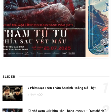
SLIDER
1
7 Phim Dựa Trên Thảm Án Kinh Hoàng Có Thật
5 NĂM AGO
2
[Ở Nhà Xem Gì] Phim Hàn Tháng 7/2021 – “Mợ chảnh'”