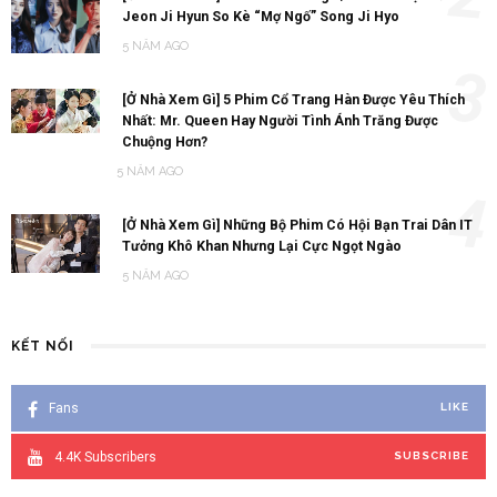
Jeon Ji Hyun So Kè “Mợ Ngố” Song Ji Hyo
5 NĂM AGO
3
[Ở Nhà Xem Gì] 5 Phim Cổ Trang Hàn Được Yêu Thích
Nhất: Mr. Queen Hay Người Tình Ánh Trăng Được
Chuộng Hơn?
5 NĂM AGO
4
[Ở Nhà Xem Gì] Những Bộ Phim Có Hội Bạn Trai Dân IT
Tưởng Khô Khan Nhưng Lại Cực Ngọt Ngào
5 NĂM AGO
KẾT NỐI
Fans
LIKE
4.4K
Subscribers
SUBSCRIBE