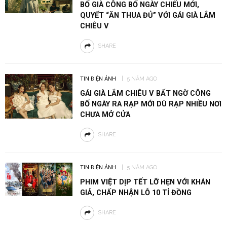
BỐ GIÀ CÔNG BỐ NGÀY CHIẾU MỚI,
QUYẾT “ĂN THUA ĐỦ” VỚI GÁI GIÀ LẮM
CHIÊU V
SHARE
TIN ĐIỆN ẢNH
5 NĂM AGO
GÁI GIÀ LẮM CHIÊU V BẤT NGỜ CÔNG
BỐ NGÀY RA RẠP MỚI DÙ RẠP NHIỀU NƠI
CHƯA MỞ CỬA
SHARE
TIN ĐIỆN ẢNH
5 NĂM AGO
PHIM VIỆT DỊP TẾT LỠ HẸN VỚI KHÁN
GIẢ, CHẤP NHẬN LỖ 10 TỈ ĐỒNG
SHARE