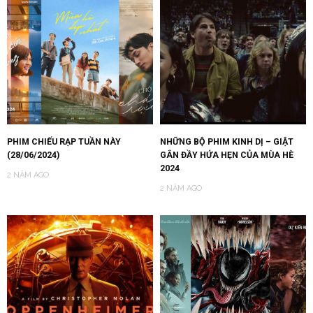
PHIM CHIẾU RẠP TUẦN NÀY
NHỮNG BỘ PHIM KINH DỊ – GIẬT
(28/06/2024)
GÂN ĐẦY HỨA HẸN CỦA MÙA HÈ
2024
2 NĂM AGO
2 NĂM AGO