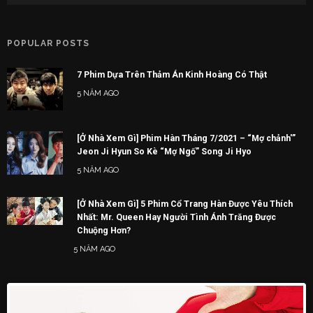
POPULAR POSTS
7 Phim Dựa Trên Thảm Án Kinh Hoàng Có Thật
5 NĂM AGO
[Ở Nhà Xem Gì] Phim Hàn Tháng 7/2021 – “Mợ chảnh'”
Jeon Ji Hyun So Kè “Mợ Ngố” Song Ji Hyo
5 NĂM AGO
[Ở Nhà Xem Gì] 5 Phim Cổ Trang Hàn Được Yêu Thích
Nhất: Mr. Queen Hay Người Tình Ánh Trăng Được
Chuộng Hơn?
5 NĂM AGO