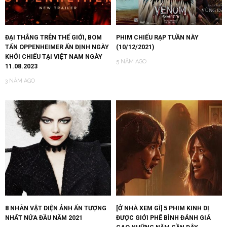
ĐẠI THẮNG TRÊN THẾ GIỚI, BOM
PHIM CHIẾU RẠP TUẦN NÀY
TẤN OPPENHEIMER ẤN ĐỊNH NGÀY
(10/12/2021)
KHỞI CHIẾU TẠI VIỆT NAM NGÀY
5 NĂM AGO
11.08.2023
3 NĂM AGO
8 NHÂN VẬT ĐIỆN ẢNH ẤN TƯỢNG
[Ở NHÀ XEM GÌ] 5 PHIM KINH DỊ
NHẤT NỬA ĐẦU NĂM 2021
ĐƯỢC GIỚI PHÊ BÌNH ĐÁNH GIÁ