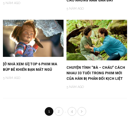
CAO NHỮNG NĂM GẦN ĐÂY
5 NĂM AGO
5 NĂM AGO
[Ở NHÀ XEM GÌ] TOP 6 PHIM MA
CHUYỆN TÌNH “BÀ – CHÁU” CÁCH
BÚP BÊ KHIẾN BẠN MẤT NGỦ
NHAU 33 TUỔI TRONG PHIM MỚI
5 NĂM AGO
CỦA HÀN BỊ PHẢN ĐỐI KỊCH LIỆT
5 NĂM AGO
…
1
2
4