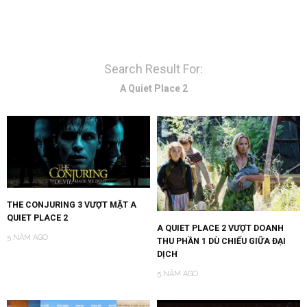
Search Result For:
A Quiet Place 2
THE CONJURING 3 VƯỢT MẶT A
QUIET PLACE 2
A QUIET PLACE 2 VƯỢT DOANH
5 NĂM AGO
THU PHẦN 1 DÙ CHIẾU GIỮA ĐẠI
DỊCH
5 NĂM AGO