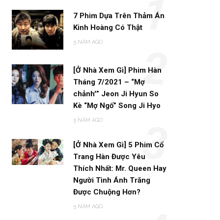
1
7 Phim Dựa Trên Thảm Án
Kinh Hoàng Có Thật
5 NĂM AGO
2
[Ở Nhà Xem Gì] Phim Hàn
Tháng 7/2021 – “Mợ
chảnh'” Jeon Ji Hyun So
Kè “Mợ Ngố” Song Ji Hyo
5 NĂM AGO
3
[Ở Nhà Xem Gì] 5 Phim Cổ
Trang Hàn Được Yêu
Thích Nhất: Mr. Queen Hay
Người Tình Ánh Trăng
Được Chuộng Hơn?
5 NĂM AGO