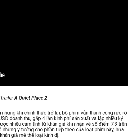
Trailer
A Quiet Place 2
 nhưng khi chính thức trở lại, bộ phim vẫn thành công rực rỡ
USD doanh thu, gấp 4 lần kinh phí sản xuất và lập nhiều kỷ
ợc nhiều cảm tình từ khán giả khi nhận về số điểm 7.3 trên
ó những ý tưởng cho phần tiếp theo của loạt phim này, hứa
hán giả mê thể loại kinh dị.