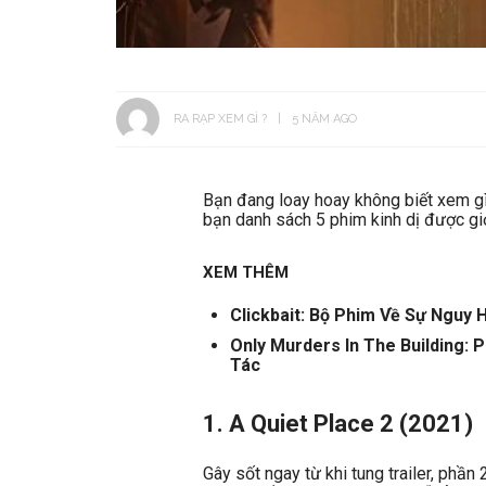
RA RẠP XEM GÌ ?
5 NĂM AGO
Bạn đang loay hoay không biết xem gì 
bạn danh sách 5 phim kinh dị được gi
XEM THÊM
Clickbait: Bộ Phim Về Sự Nguy
Only Murders In The Building:
Tác
1. A Quiet Place 2 (2021)
Gây sốt ngay từ khi tung trailer, phần 