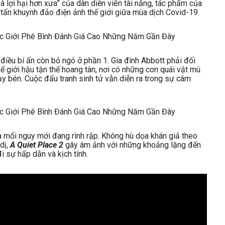
và lợi hại hơn xưa” của dàn diễn viên tài năng, tác phẩm của
tấn khuynh đảo điện ảnh thế giới giữa mùa dịch Covid-19.
 điều bí ẩn còn bỏ ngỏ ở phần 1. Gia đình Abbott phải đối
ế giới hậu tận thế hoang tàn, nơi có những con quái vật mù
ạy bén. Cuộc đấu tranh sinh tử vẫn diễn ra trong sự câm
 ra mối nguy mới đang rình rập. Không hù dọa khán giả theo
dị,
A Quiet Place 2
gây ám ảnh với những khoảng lặng đến
 sự hấp dẫn và kịch tính.