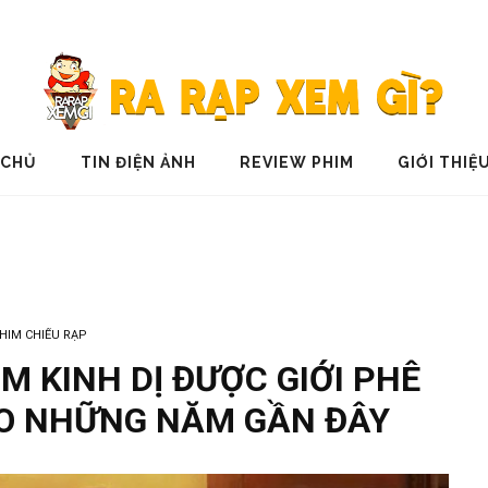
 CHỦ
TIN ĐIỆN ẢNH
REVIEW PHIM
GIỚI THIỆ
HIM CHIẾU RẠP
IM KINH DỊ ĐƯỢC GIỚI PHÊ
AO NHỮNG NĂM GẦN ĐÂY