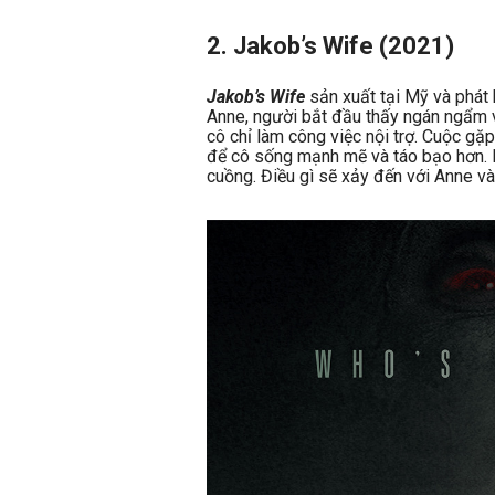
2. Jakob’s Wife (2021)
Jakob’s Wife
sản xuất tại Mỹ và phát
Anne, người bắt đầu thấy ngán ngẩm 
cô chỉ làm công việc nội trợ. Cuộc g
để cô sống mạnh mẽ và táo bạo hơn. N
cuồng. Điều gì sẽ xảy đến với Anne v