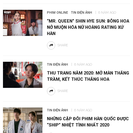
PHIM ONLINE
TIN ĐIỆN ẢNH
6 NĂM AGO
“MR. QUEEN” SHIN HYE SUN: BÔNG HOA
NỞ MUỘN HÓA NỮ HOÀNG RATING XỨ
HÀN
SHARE
TIN ĐIỆN ẢNH
6 NĂM AGO
THU TRANG NĂM 2020: MỞ MÀN THĂNG
TRẦM, KẾT THÚC THĂNG HOA
SHARE
TIN ĐIỆN ẢNH
6 NĂM AGO
NHỮNG CẶP ĐÔI PHIM HÀN QUỐC ĐƯỢC
“SHIP” NHIỆT TÌNH NHẤT 2020