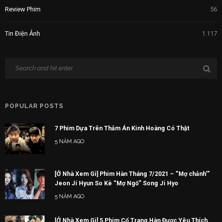
Review Phim
56
Tin Điện Ảnh
1.117
POPULAR POSTS
7 Phim Dựa Trên Thảm Án Kinh Hoàng Có Thật
5 NĂM AGO
[Ở Nhà Xem Gì] Phim Hàn Tháng 7/2021 – “Mợ chảnh'”
Jeon Ji Hyun So Kè “Mợ Ngố” Song Ji Hyo
5 NĂM AGO
[Ở Nhà Xem Gì] 5 Phim Cổ Trang Hàn Được Yêu Thích