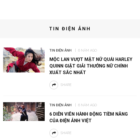
TIN ĐIỆN ẢNH
TIN ĐIỆN ẢNH
6 NĂM AGO
MỘC LAN VƯỢT MẶT NỮ QUÁI HARLEY
QUINN GIẬT GIẢI THƯỞNG NỮ CHÍNH
XUẤT SẮC NHẤT
SHARE
TIN ĐIỆN ẢNH
6 NĂM AGO
6 DIỄN VIÊN HÀNH ĐỘNG TIỀM NĂNG
CỦA ĐIỆN ẢNH VIỆT
SHARE