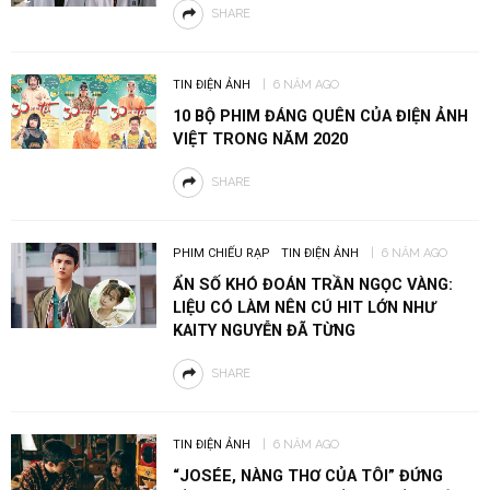
SHARE
TIN ĐIỆN ẢNH
6 NĂM AGO
10 BỘ PHIM ĐÁNG QUÊN CỦA ĐIỆN ẢNH
VIỆT TRONG NĂM 2020
SHARE
PHIM CHIẾU RẠP
TIN ĐIỆN ẢNH
6 NĂM AGO
ẨN SỐ KHÓ ĐOÁN TRẦN NGỌC VÀNG:
LIỆU CÓ LÀM NÊN CÚ HIT LỚN NHƯ
KAITY NGUYỄN ĐÃ TỪNG
SHARE
TIN ĐIỆN ẢNH
6 NĂM AGO
“JOSÉE, NÀNG THƠ CỦA TÔI” ĐỨNG