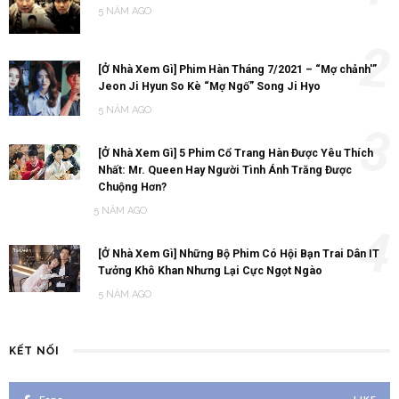
5 NĂM AGO
2
[Ở Nhà Xem Gì] Phim Hàn Tháng 7/2021 – “Mợ chảnh'”
Jeon Ji Hyun So Kè “Mợ Ngố” Song Ji Hyo
5 NĂM AGO
3
[Ở Nhà Xem Gì] 5 Phim Cổ Trang Hàn Được Yêu Thích
Nhất: Mr. Queen Hay Người Tình Ánh Trăng Được
Chuộng Hơn?
5 NĂM AGO
4
[Ở Nhà Xem Gì] Những Bộ Phim Có Hội Bạn Trai Dân IT
Tưởng Khô Khan Nhưng Lại Cực Ngọt Ngào
5 NĂM AGO
KẾT NỐI
LIKE