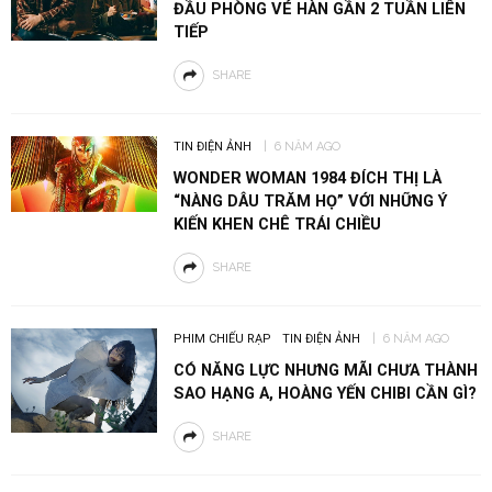
ĐẦU PHÒNG VÉ HÀN GẦN 2 TUẦN LIÊN
TIẾP
SHARE
TIN ĐIỆN ẢNH
6 NĂM AGO
WONDER WOMAN 1984 ĐÍCH THỊ LÀ
“NÀNG DÂU TRĂM HỌ” VỚI NHỮNG Ý
KIẾN KHEN CHÊ TRÁI CHIỀU
SHARE
PHIM CHIẾU RẠP
TIN ĐIỆN ẢNH
6 NĂM AGO
CÓ NĂNG LỰC NHƯNG MÃI CHƯA THÀNH
SAO HẠNG A, HOÀNG YẾN CHIBI CẦN GÌ?
SHARE