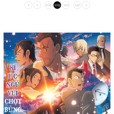
…
…
1
108
109
110
112