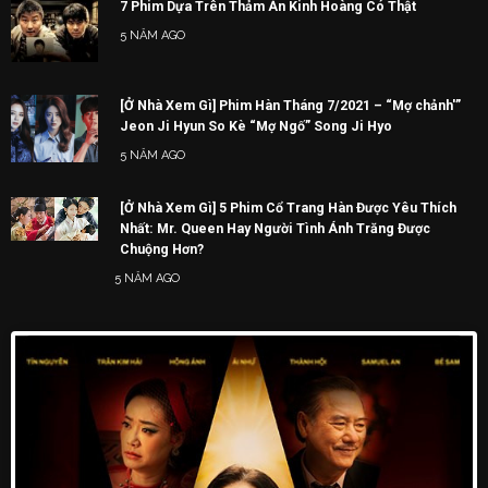
[Ở Nhà Xem Gì] Phim Hàn Tháng 7/2021 – “Mợ chảnh'”
Jeon Ji Hyun So Kè “Mợ Ngố” Song Ji Hyo
5 NĂM AGO
[Ở Nhà Xem Gì] 5 Phim Cổ Trang Hàn Được Yêu Thích
Nhất: Mr. Queen Hay Người Tình Ánh Trăng Được
Chuộng Hơn?
5 NĂM AGO