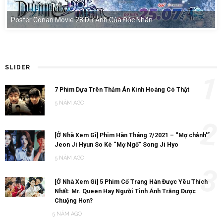
Poster Conan Movie 28 Dư Ảnh Của Độc Nhãn
SLIDER
1
7 Phim Dựa Trên Thảm Án Kinh Hoàng Có Thật
5 NĂM AGO
2
[Ở Nhà Xem Gì] Phim Hàn Tháng 7/2021 – “Mợ chảnh'”
Jeon Ji Hyun So Kè “Mợ Ngố” Song Ji Hyo
5 NĂM AGO
3
[Ở Nhà Xem Gì] 5 Phim Cổ Trang Hàn Được Yêu Thích
Nhất: Mr. Queen Hay Người Tình Ánh Trăng Được
Chuộng Hơn?
5 NĂM AGO
4
[Ở Nhà Xem Gì] Những Bộ Phim Có Hội Bạn Trai Dân IT
Tưởng Khô Khan Nhưng Lại Cực Ngọt Ngào