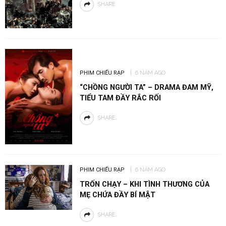
SHARE
PHIM CHIẾU RẠP
6 NĂM AGO
“CHỒNG NGƯỜI TA” – DRAMA ĐAM MỸ,
TIỂU TAM ĐẦY RẮC RỐI
SHARE
PHIM CHIẾU RẠP
6 NĂM AGO
TRỐN CHẠY – KHI TÌNH THƯƠNG CỦA
MẸ CHỨA ĐẦY BÍ MẬT
SHARE