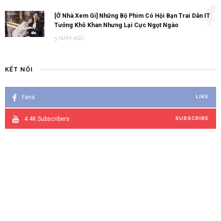
5 NĂM AGO
KẾT NỐI
Fans
LIKE
4.4K
Subscribers
SUBSCRIBE