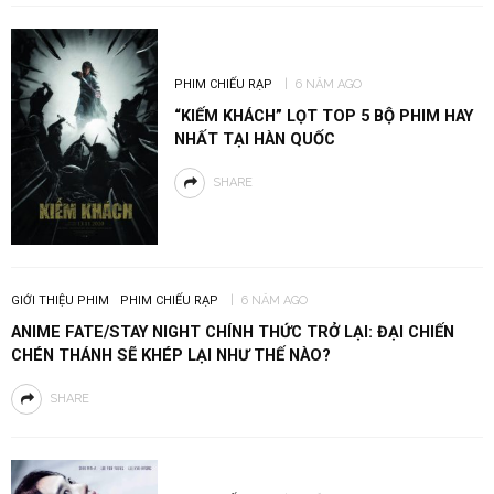
PHIM CHIẾU RẠP
6 NĂM AGO
“KIẾM KHÁCH” LỌT TOP 5 BỘ PHIM HAY
NHẤT TẠI HÀN QUỐC
SHARE
GIỚI THIỆU PHIM
PHIM CHIẾU RẠP
6 NĂM AGO
ANIME FATE/STAY NIGHT CHÍNH THỨC TRỞ LẠI: ĐẠI CHIẾN
CHÉN THÁNH SẼ KHÉP LẠI NHƯ THẾ NÀO?
SHARE