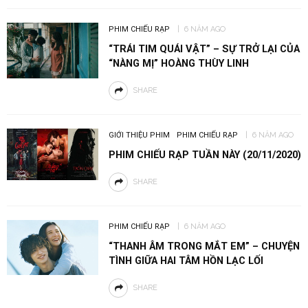
PHIM CHIẾU RẠP
6 NĂM AGO
“TRÁI TIM QUÁI VẬT” – SỰ TRỞ LẠI CỦA
“NÀNG MỊ” HOÀNG THÙY LINH
SHARE
GIỚI THIỆU PHIM
PHIM CHIẾU RẠP
6 NĂM AGO
PHIM CHIẾU RẠP TUẦN NÀY (20/11/2020)
SHARE
PHIM CHIẾU RẠP
6 NĂM AGO
“THANH ÂM TRONG MẮT EM” – CHUYỆN
TÌNH GIỮA HAI TÂM HỒN LẠC LỐI
SHARE