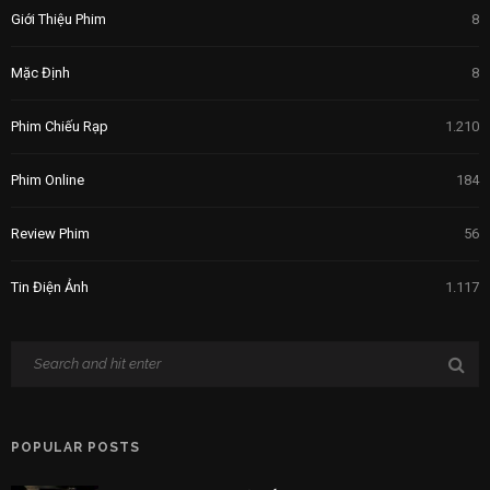
Mặc Định
8
Phim Chiếu Rạp
1.210
Phim Online
184
Review Phim
56
Tin Điện Ảnh
1.117
POPULAR POSTS
7 Phim Dựa Trên Thảm Án Kinh Hoàng Có Thật
5 NĂM AGO