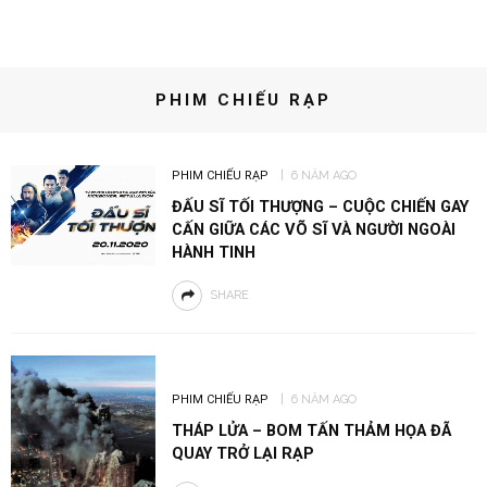
PHIM CHIẾU RẠP
PHIM CHIẾU RẠP
6 NĂM AGO
ĐẤU SĨ TỐI THƯỢNG – CUỘC CHIẾN GAY
CẤN GIỮA CÁC VÕ SĨ VÀ NGƯỜI NGOÀI
HÀNH TINH
SHARE
PHIM CHIẾU RẠP
6 NĂM AGO
THÁP LỬA – BOM TẤN THẢM HỌA ĐÃ
QUAY TRỞ LẠI RẠP