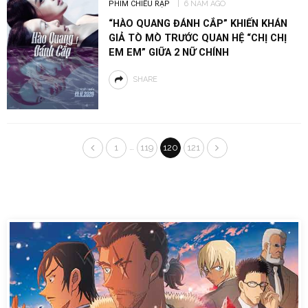
PHIM CHIẾU RẠP
6 NĂM AGO
“HÀO QUANG ĐÁNH CẮP” KHIẾN KHÁN
GIẢ TÒ MÒ TRƯỚC QUAN HỆ “CHỊ CHỊ
EM EM” GIỮA 2 NỮ CHÍNH
SHARE
…
1
119
120
121